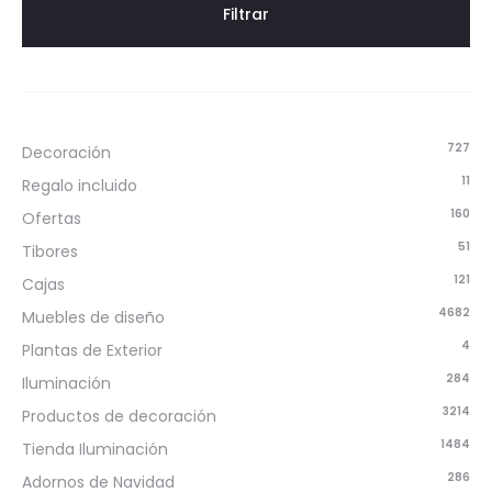
Filtrar
727
Decoración
11
Regalo incluido
160
Ofertas
51
Tibores
121
Cajas
4682
Muebles de diseño
4
Plantas de Exterior
284
Iluminación
3214
Productos de decoración
1484
Tienda Iluminación
286
Adornos de Navidad