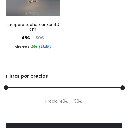
lámpara techo klunker 40
cm
El
El
45
€
80
€
precio
precio
Ahorras:
29
€
(43.8%)
actual
original
es:
era:
45€.
80€.
Filtrar por precios
Precio
Precio
Precio:
40€
—
50€
mínimo
máximo