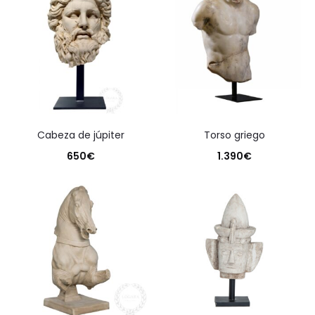
cabeza de júpiter
torso griego
650
€
1.390
€