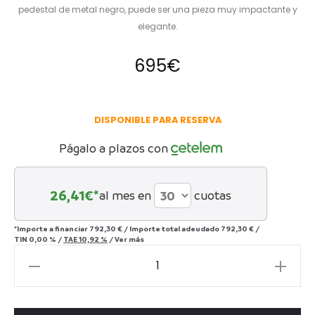
pedestal de metal negro, puede ser una pieza muy impactante y
elegante.
695
€
DISPONIBLE PARA RESERVA
Págalo a plazos con
26,41
€*
al mes en
cuotas
*Importe a financiar
792,30 €
/
Importe total adeudado
792,30 €
/
TIN
0,00 %
/
TAE
10,92 %
/
Ver más
Hércules
negro
cantidad