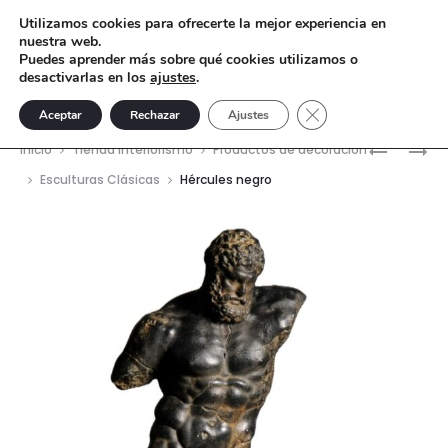
Utilizamos cookies para ofrecerte la mejor experiencia en
nuestra web.
Puedes aprender más sobre qué cookies utilizamos o
desactivarlas en los
ajustes
.
Cerrar el banner de 
Aceptar
Rechazar
Ajustes
Nave
FIGURA
VENUS
Inicio
Tienda interiorismo
Productos de decoración
DECORAT
BAILARIN
del
Esculturas Clásicas
Hércules negro
–
DE
prod
MADERA
TÍVOLI
TROPICA