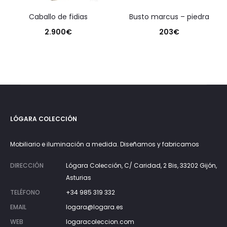
caballo de fidias
busto marcus – piedra
2.900
€
203
€
LÓGARA COLECCIÓN
Mobiliario e iluminación a medida. Diseñamos y fabricamos
DIRECCIÓN
Lógara Colección, C/ Caridad, 2 Bis, 33202 Gijón,
Asturias
TELÉFONO
+34 985 319 332
EMAIL
logara@logara.es
WEB
logaracoleccion.com