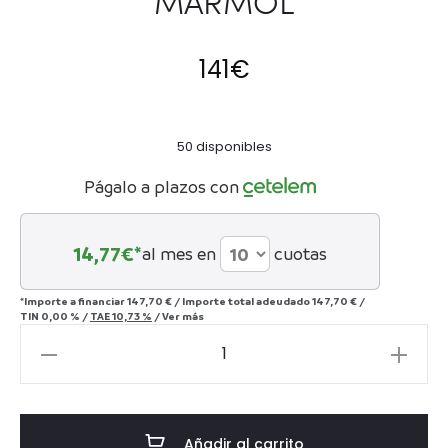
MÁRMOL
141
€
50 disponibles
Págalo a plazos con
14,77
€*
al mes en
cuotas
*Importe a financiar
147,70 €
/
Importe total adeudado
147,70 €
/
TIN
0,00 %
/
TAE
10,73 %
/
Ver más
JARRÓN
SCLAGE
-
MÁRMOL
Añadir al carrito