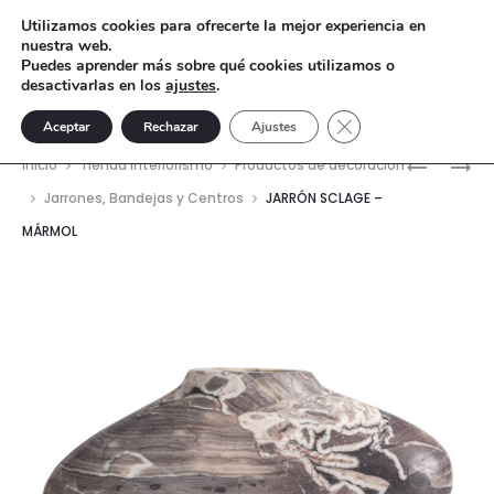
Utilizamos cookies para ofrecerte la mejor experiencia en
nuestra web.
Puedes aprender más sobre qué cookies utilizamos o
desactivarlas en los
ajustes
.
Cerrar el banner de 
Aceptar
Rechazar
Ajustes
Nave
JARRÓN
JARRÓN
Inicio
Tienda interiorismo
Productos de decoración
WAVRE
BOUSVAL
del
Jarrones, Bandejas y Centros
JARRÓN SCLAGE –
–
–
MÁRMOL
prod
MÁRMOL
MÁRMOL