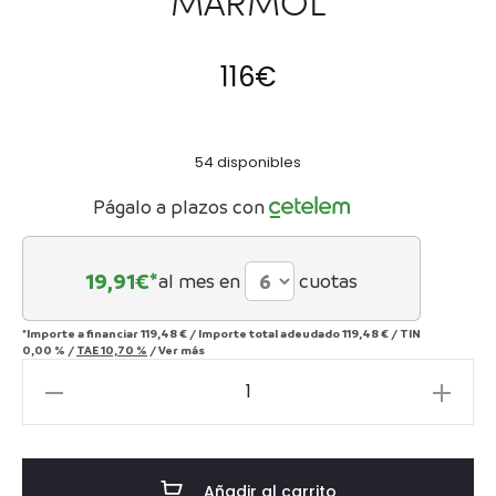
MÁRMOL
116
€
54 disponibles
Págalo a plazos con
19,91
€*
al mes en
cuotas
*Importe a financiar
119,48 €
/
Importe total adeudado
119,48 €
/
TIN
0,00 %
/
TAE
10,70 %
/
Ver más
JARRÓN
BOUSVAL
-
MÁRMOL
Añadir al carrito