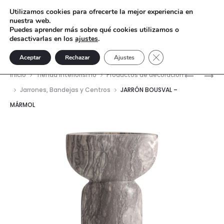
Utilizamos cookies para ofrecerte la mejor experiencia en
nuestra web.
Puedes aprender más sobre qué cookies utilizamos o
desactivarlas en los
ajustes
.
Cerrar el banner de 
Aceptar
Rechazar
Ajustes
Nave
JARRÓN
JARRÓN
Inicio
Tienda interiorismo
Productos de decoración
SCLAGE
BOUSVAL
del
Jarrones, Bandejas y Centros
JARRÓN BOUSVAL –
–
–
MÁRMOL
prod
MÁRMOL
MÁRMOL