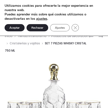
Utilizamos cookies para ofrecerte la mejor experiencia en
nuestra web.
Puedes aprender más sobre qué cookies utilizamos o
desactivarlas en los
ajustes
.
Cerrar el banner de 
Aceptar
Rechazar
Ajustes
Nave
SET
SET
Inicio
Tienda interiorismo
Productos de decoración
7
7
del
Cristalerías y vajillas
SET 7 PIEZAS WHISKY CRISTAL
PIEZAS
PIEZAS
750 ML
prod
WHISKY
WHISKY
CRISTAL
CRISTAL
760
750
ML
ML