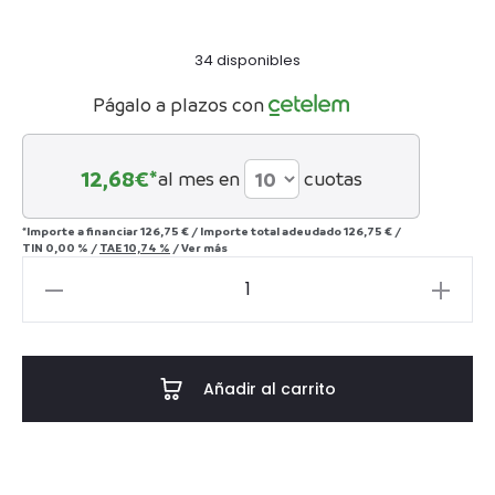
34 disponibles
Págalo a plazos con
12,68
€*
al mes en
cuotas
*Importe a financiar
126,75 €
/
Importe total adeudado
126,75 €
/
TIN
0,00 %
/
TAE
10,74 %
/
Ver más
SET
7
PIEZAS
WHISKY
Añadir al carrito
CRISTAL
750
ML