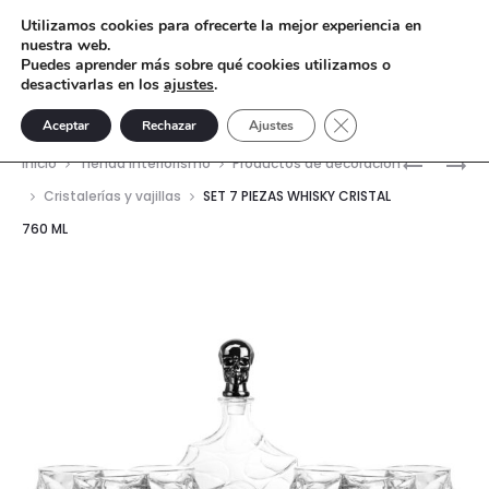
Utilizamos cookies para ofrecerte la mejor experiencia en
nuestra web.
Puedes aprender más sobre qué cookies utilizamos o
desactivarlas en los
ajustes
.
Cerrar el banner de 
Aceptar
Rechazar
Ajustes
Nave
SET
SET
Inicio
Tienda interiorismo
Productos de decoración
7
7
del
Cristalerías y vajillas
SET 7 PIEZAS WHISKY CRISTAL
PIEZAS
PIEZAS
760 ML
prod
WHISKY
WHISKY
CRISTAL
CRISTAL
760
750
ML
ML