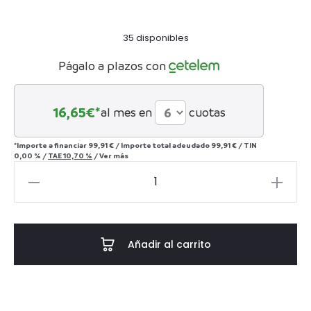
35 disponibles
Págalo a plazos con
16,65
€*
al mes en
cuotas
*Importe a financiar
99,91 €
/
Importe total adeudado
99,91 €
/
TIN
0,00 %
/
TAE
10,70 %
/
Ver más
SET
7
PIEZAS
WHISKY
Añadir al carrito
CRISTAL
760
ML