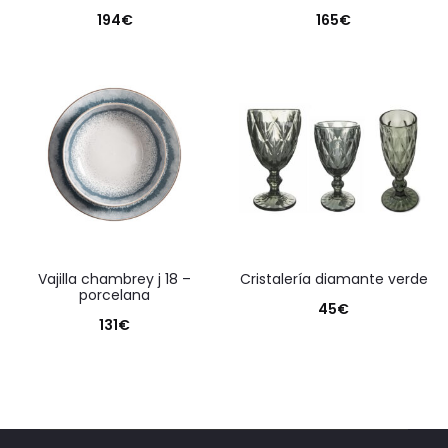
194
€
165
€
vajilla chambrey j 18 –
cristalería diamante verde
porcelana
45
€
131
€