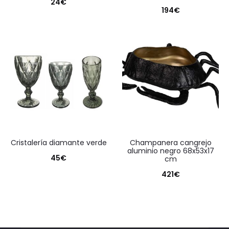
24
€
194
€
cristalería diamante verde
champanera cangrejo
aluminio negro 68x53x17
45
€
cm
421
€