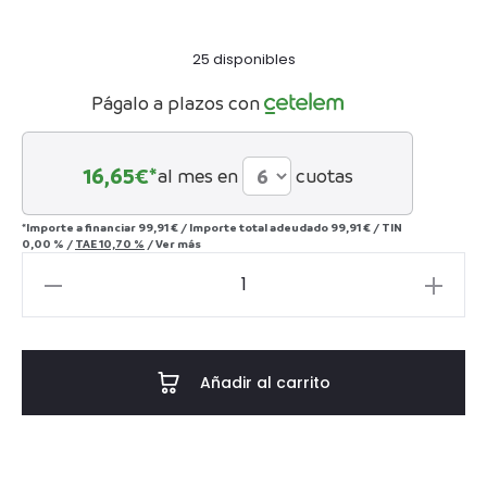
25 disponibles
Págalo a plazos con
16,65
€*
al mes en
cuotas
*Importe a financiar
99,91 €
/
Importe total adeudado
99,91 €
/
TIN
0,00 %
/
TAE
10,70 %
/
Ver más
SET
7
PIEZAS
WHISKY
Añadir al carrito
CRISTAL
750
ML