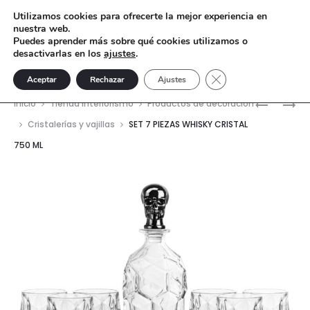
Utilizamos cookies para ofrecerte la mejor experiencia en
nuestra web.
Puedes aprender más sobre qué cookies utilizamos o
desactivarlas en los
ajustes
.
Cerrar el banner de 
Aceptar
Rechazar
Ajustes
Nave
SET
SET
Inicio
Tienda interiorismo
Productos de decoración
7
7
del
Cristalerías y vajillas
SET 7 PIEZAS WHISKY CRISTAL
PIEZAS
PIEZAS
750 ML
prod
WHISKY
WHISKY
CRISTAL
CRISTAL
750
750
ML
ML