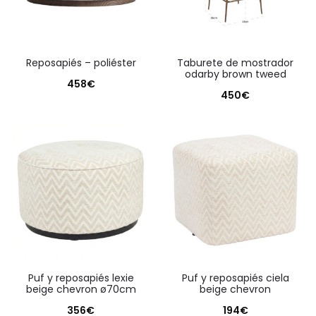
reposapiés – poliéster
taburete de mostrador
odarby brown tweed
458
€
450
€
puf y reposapiés lexie
puf y reposapiés ciela
beige chevron ø70cm
beige chevron
356
€
194
€