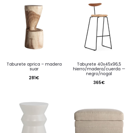
taburete aprica – madera
taburete 40x45x96,5
suar
hierro/madera/cuerda —
negro/nogal
281
€
365
€