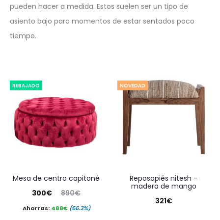
pueden hacer a medida. Estos suelen ser un tipo de
asiento bajo para momentos de estar sentados poco
tiempo.
REBAJADO
NOVEDAD
mesa de centro capitoné
reposapiés nitesh –
madera de mango
El
El
300
€
890
€
321
€
precio
precio
Ahorras:
488
€
(66.3%)