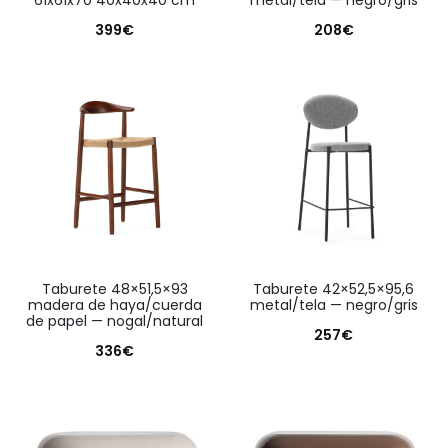
61x61x70 40x40x40 cm
metal/tela — negro/gris
399
€
208
€
taburete 48×51,5×93
taburete 42×52,5×95,6
madera de haya/cuerda
metal/tela — negro/gris
de papel — nogal/natural
257
€
336
€