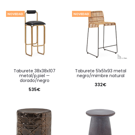
actual
original
es:
era:
NOVEDAD
NOVEDAD
300€.
890€.
taburete 38x38x107
taburete 51x51x93 metal
metal/p.piel —
negro/mimbre natural
dorado/negro
332
€
535
€