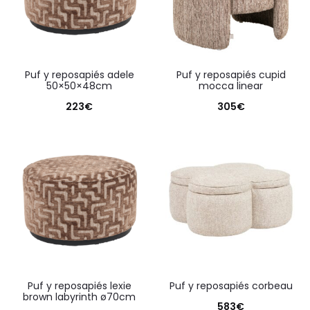
puf y reposapiés adele
puf y reposapiés cupid
50×50×48cm
mocca linear
223
€
305
€
puf y reposapiés lexie
puf y reposapiés corbeau
brown labyrinth ø70cm
583
€