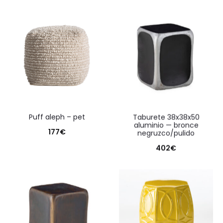
puff aleph – pet
taburete 38x38x50
aluminio — bronce
177
€
negruzco/pulido
402
€