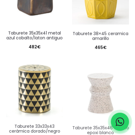
taburete 35x35x41 metal
taburete 38×45 ceramica
azul cobalto/laton antiguo
amarillo
482
€
465
€
taburete 33x33x43
taburete 35x35x46 terrazo
cerámica dorado/negro
epoxi blanco