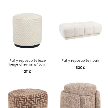
puf y reposapiés lexie
puf y reposapiés noah
beige chevron ø45cm
530
€
211
€