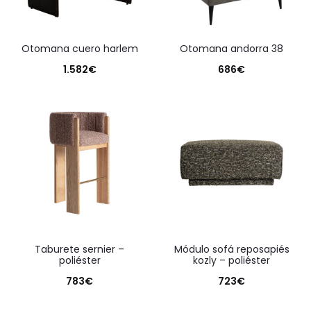
otomana cuero harlem
otomana andorra 38
1.582
€
686
€
taburete sernier –
módulo sofá reposapiés
poliéster
kozly – poliéster
783
€
723
€