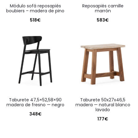
módulo sofá reposapiés
reposapiés camille
boubiers – madera de pino
marrón
518
€
583
€
taburete 47,5×52,58×90
taburete 50x27x46,5
madera de fresno — negro
madera — natural blanco
lavado
348
€
177
€