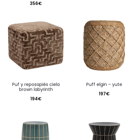
356
€
puf y reposapiés ciela
puff elgin – yute
brown labyrinth
197
€
194
€