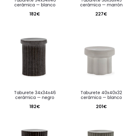
taburete 34x34x46
taburete 38x38x45
cerámica — blanco
cerámica — marrón
182
€
227
€
taburete 34x34x46
taburete 40x40x32
cerámica — negro
cerámica — blanco
182
€
201
€