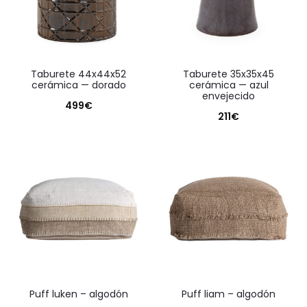
taburete 44x44x52
taburete 35x35x45
cerámica — dorado
cerámica — azul
envejecido
499
€
211
€
puff luken – algodón
puff liam – algodón