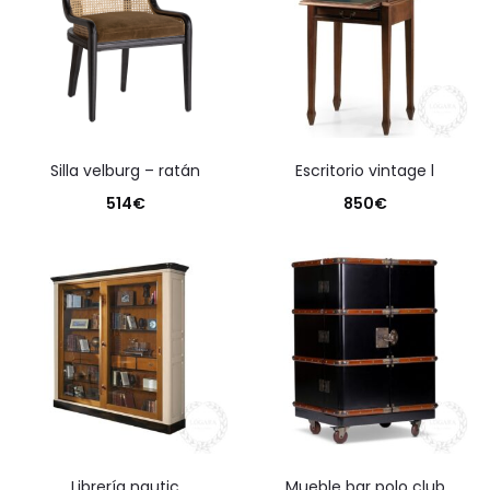
silla velburg – ratán
escritorio vintage l
514
€
850
€
librería nautic
mueble bar polo club