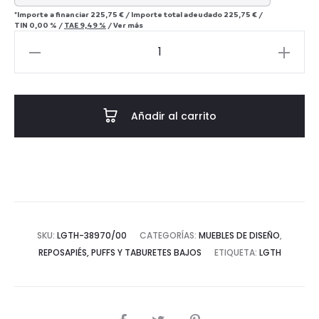
*Importe a financiar
225,75 €
/
Importe total adeudado
225,75 €
/
TIN
0,00 %
/
TAE
9,49 %
/
Ver más
Taburete
35x35x40
Madera
de
Añadir al carrito
Pino
Recuperado
-
-
Negro
cantidad
SKU:
LGTH-38970/00
CATEGORÍAS:
MUEBLES DE DISEÑO
,
REPOSAPIÉS, PUFFS Y TABURETES BAJOS
ETIQUETA:
LGTH
COMPARTIR