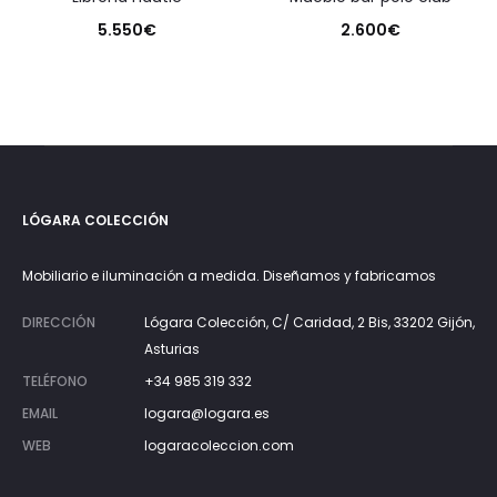
5.550
€
2.600
€
LÓGARA COLECCIÓN
Mobiliario e iluminación a medida. Diseñamos y fabricamos
DIRECCIÓN
Lógara Colección, C/ Caridad, 2 Bis, 33202 Gijón,
Asturias
TELÉFONO
+34 985 319 332
EMAIL
logara@logara.es
WEB
logaracoleccion.com