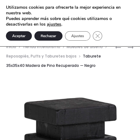
Utilizamos cookies para ofrecerte la mejor experiencia en
nuestra web.
Puedes aprender más sobre qué cookies utilizamos o
desactivarlas en los
ajustes
.
Cerrar el banner de 
Aceptar
Rechazar
Ajustes
Nave
MESA
SILLÓN
Inicio
Tienda interiorismo
Muebles de diseño
COMEDO
AULT
del
Reposapiés, Puffs y Taburetes bajos
Taburete
160X85X
–
35x35x40 Madera de Pino Recuperado — Negro
prod
MADERA
MADERA
DE
DE
PINO
FRESNO
RECUPER
—
NATURAL
ENVEJEC