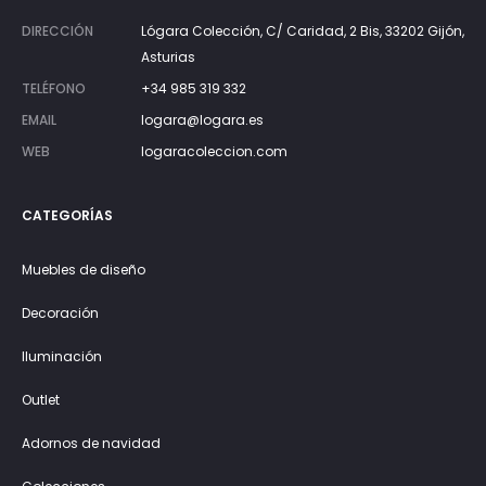
DIRECCIÓN
Lógara Colección, C/ Caridad, 2 Bis, 33202 Gijón,
Asturias
TELÉFONO
+34 985 319 332
EMAIL
logara@logara.es
WEB
logaracoleccion.com
CATEGORÍAS
Muebles de diseño
Decoración
Iluminación
Outlet
Adornos de navidad