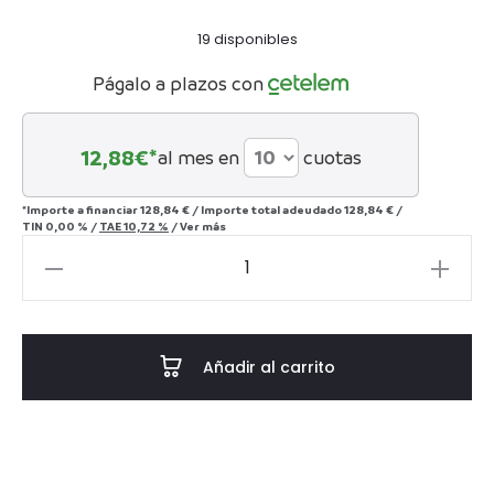
19 disponibles
Págalo a plazos con
12,88
€*
al mes en
cuotas
*Importe a financiar
128,84 €
/
Importe total adeudado
128,84 €
/
TIN
0,00 %
/
TAE
10,72 %
/
Ver más
Taburete
35x35x40
Madera
de
Añadir al carrito
Pino
Recuperado
-
-