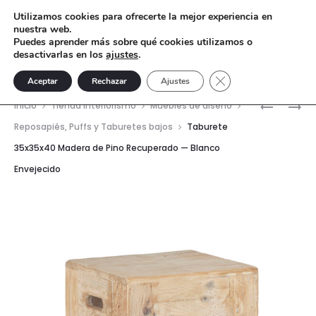
Utilizamos cookies para ofrecerte la mejor experiencia en
nuestra web.
Puedes aprender más sobre qué cookies utilizamos o
desactivarlas en los
ajustes
.
Cerrar el banner de 
Aceptar
Rechazar
Ajustes
Nave
PLINTO
MESA
Inicio
Tienda interiorismo
Muebles de diseño
40X40X1
AUXILIAR
del
Reposapiés, Puffs y Taburetes bajos
Taburete
MADERA
60X60X6
35x35x40 Madera de Pino Recuperado — Blanco
prod
DE
MADERA
Envejecido
PINO
DE
RECUPER
PINO
—
RECUPER
NEGRO
—
NATURAL
ENVEJEC