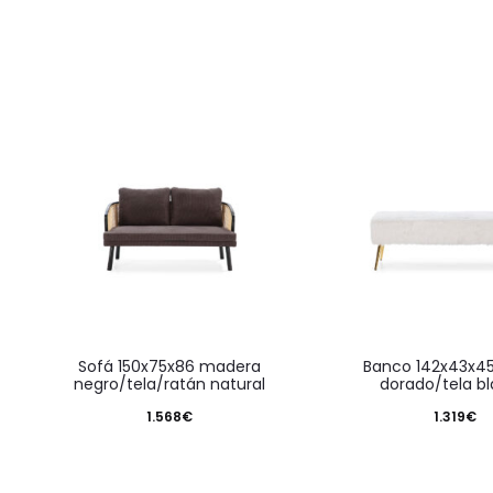
sofá 150x75x86 madera
banco 142x43x45 metal
negro/tela/ratán natural
dorado/tela b
1.568
€
1.319
€