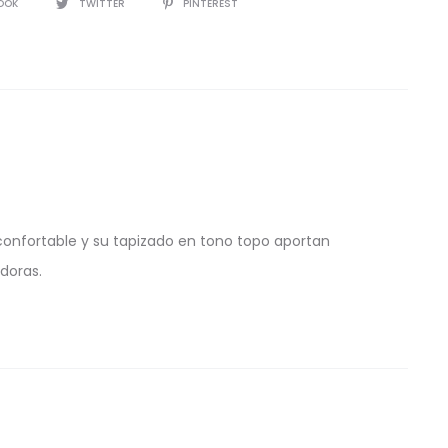
IR
OOK
TWITTER
PINTEREST
confortable y su tapizado en tono topo aportan
doras.