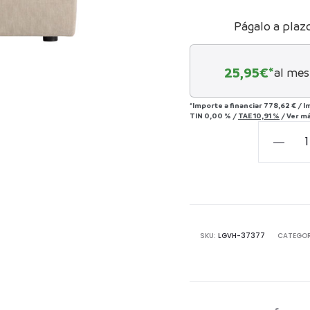
Págalo a plaz
25,95
€*
al mes
*Importe a financiar
778,62 €
/
I
TIN
0,00 %
/
TAE
10,91 %
/
Ver m
MÓDUL
SOFÁ
REPOSAP
OTLEY
-
POLIÉST
SKU:
LGVH-37377
CATEGOR
cantida