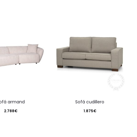
sofá armand
sofá cudillero
2.788
€
1.875
€