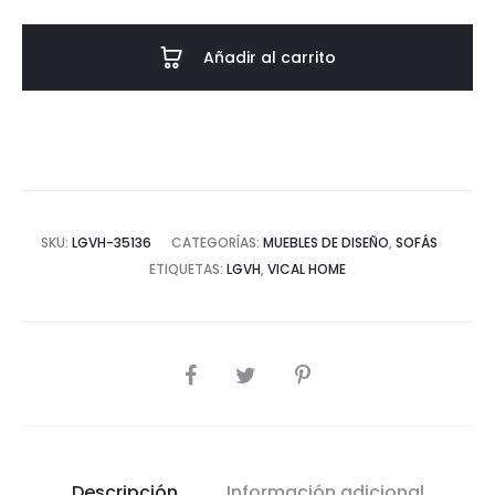
CENTRAL
VIGNAIE
Añadir al carrito
-
POLIÉSTER
cantidad
SKU:
LGVH-35136
CATEGORÍAS:
MUEBLES DE DISEÑO
,
SOFÁS
ETIQUETAS:
LGVH
,
VICAL HOME
COMPARTIR
Descripción
Información adicional