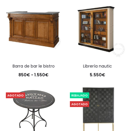
barra de bar le bistro
librería nautic
Rango
850
€
-
1.550
€
5.550
€
de
precios:
AGOTADO
REBAJADO
desde
AGOTADO
850€
hasta
1.550€