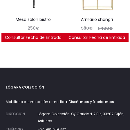
mesa salón bistro
armario shangri
El
El
250
€
590
€
1.400
€
precio
precio
Consultar Fecha de Entrada
Consultar Fecha de Entrada
Ahorras:
669
€
(57.9%)
actual
original
es:
era:
590€.
1.400€.
LÓGARA COLECCIÓN
Mobiliario e iluminación a medida. Diseñamos y fabricamos
DIRECCIÓN
Lógara Colección, C/ Caridad, 2 Bis, 33202 Gijón,
Asturias
TELÉFONO
+34 985 319 332