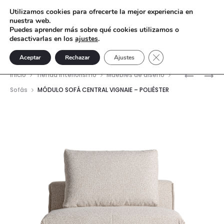
Utilizamos cookies para ofrecerte la mejor experiencia en
nuestra web.
Puedes aprender más sobre qué cookies utilizamos o
desactivarlas en los
ajustes
.
Cerrar el banner de 
Aceptar
Rechazar
Ajustes
Nave
MESITA
SOFÁ
Inicio
Tienda interiorismo
Muebles de diseño
DE
PURE
del
Sofás
MÓDULO SOFÁ CENTRAL VIGNAIE – POLIÉSTER
NOCHE
–
prod
50X40X5
MADERA
MADERA
DE
NATURAL
TEKA
VELADO
RECICLA