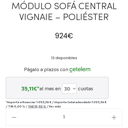
MÓDULO SOFÁ CENTRAL
VIGNAIE – POLIÉSTER
924
€
13 disponibles
Págalo a plazos con
35,11
€*
al mes en
cuotas
*Importe a financiar
1.053,36 €
/
Importe total adeudado
1.053,36 €
/
TIN
0,00 %
/
TAE
10,92 %
/
Ver más
MÓDULO
SOFÁ