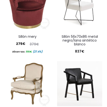
sillón mery
sillón 56x70x86 metal
negro/lana sintético
El
El
275
€
379
€
blanco
precio
precio
837
€
Ahorras:
86
€
(27.4%)
actual
original
es:
era:
275€.
379€.