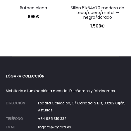
butaca elena
sillón 51x54x70 madera de
teca/cuero/metal —
695
€
negro/dorado
1.503
€
LÓGARA COLECCIÓN
Mobiliario e iluminación a medida. Diseñamos y fabricamos
DIRECCIÓN
Lógara Colección, C/ Caridad, 2 Bis, 33202 Gijón,
Asturias
TELÉFONO
+34 985 319 332
EMAIL
logara@logara.es