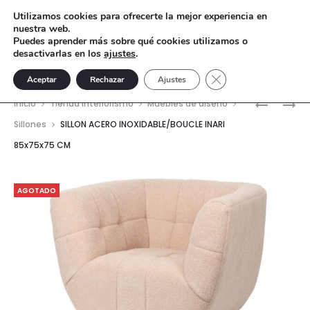
Utilizamos cookies para ofrecerte la mejor experiencia en
nuestra web.
Puedes aprender más sobre qué cookies utilizamos o
desactivarlas en los
ajustes
.
Cerrar el banner de 
Aceptar
Rechazar
Ajustes
Nave
SILLON
BUTACA
Inicio
Tienda interiorismo
Muebles de diseño
ACERO
ACERO
del
Sillones
SILLON ACERO INOXIDABLE/BOUCLE INARI
INOXIDAB
INOXIDAB
85x75x75 CM
prod
HANKO
KERAVA
89X85X7
67X70X8
CM
CM
AGOTADO