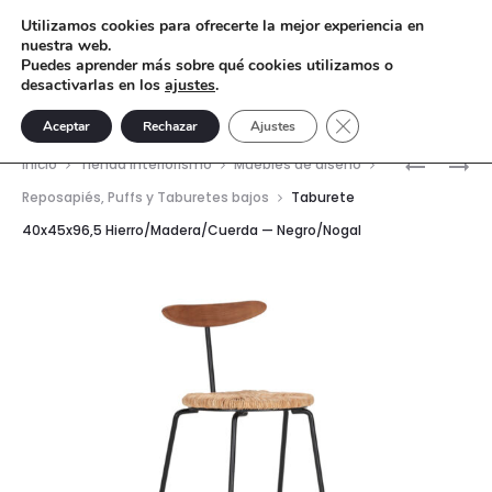
Utilizamos cookies para ofrecerte la mejor experiencia en
nuestra web.
Puedes aprender más sobre qué cookies utilizamos o
desactivarlas en los
ajustes
.
Cerrar el banner de 
Aceptar
Rechazar
Ajustes
Nave
MESA
MESA
Inicio
Tienda interiorismo
Muebles de diseño
AUXILIAR
COMEDO
del
Reposapiés, Puffs y Taburetes bajos
Taburete
58X40X4
200X112X
40x45x96,5 Hierro/Madera/Cuerda — Negro/Nogal
prod
STONESK
METAL/S
—
TOPO
MOCA