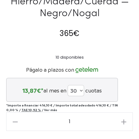
Hierro/Madera/Cuerda —
Negro/Nogal
365
€
10 disponibles
Págalo a plazos con
13,87
€*
al mes en
cuotas
*Importe a financiar
416,10 €
/
Importe total adeudado
416,10 €
/
TIN
0,00 %
/
TAE
10,92 %
/
Ver más
Taburete
40x45x96,5
Hierro/Madera/Cuerda