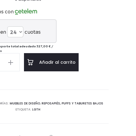
os con
 en
cuotas
mporte total adeudado
327,00 €
/
s
e
Añadir al carrito
46
ca
RÍAS:
MUEBLES DE DISEÑO
,
REPOSAPIÉS, PUFFS Y TABURETES BAJOS
ETIQUETA:
LGTH
d