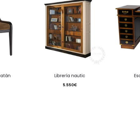
 ratán
librería nautic
e
5.550
€