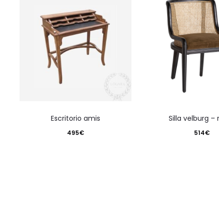
escritorio amis
silla velburg –
495
€
514
€