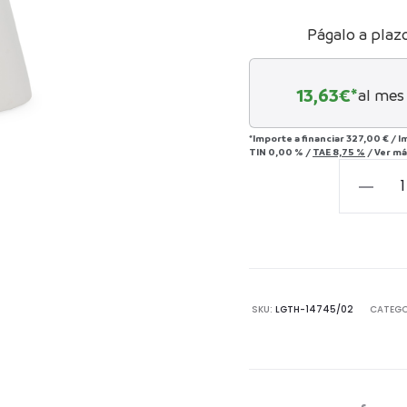
Págalo a plaz
13,63
€*
al mes
*Importe a financiar
327,00 €
/
I
TIN
0,00 %
/
TAE
8,75 %
/
Ver má
Taburet
34x34x
Cerámi
-
-
Blanco
SKU:
LGTH-14745/02
CATEGO
cantida