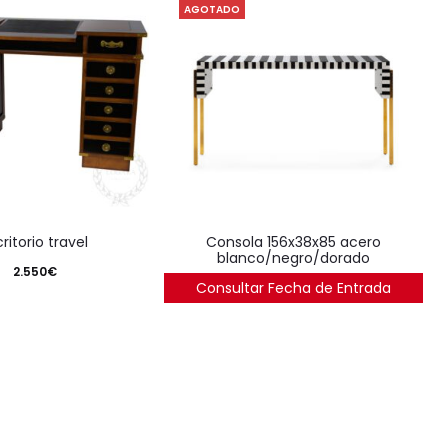
AGOTADO
scritorio travel
consola 156x38x85 acero
blanco/negro/dorado
2.550
€
Consultar Fecha de Entrada
1.914
€