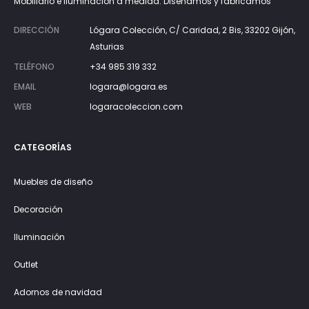
Mobiliario e iluminación a medida. Diseñamos y fabricamos
DIRECCIÓN
Lógara Colección, C/ Caridad, 2 Bis, 33202 Gijón,
Asturias
TELÉFONO
+34 985 319 332
EMAIL
logara@logara.es
WEB
logaracoleccion.com
CATEGORÍAS
Muebles de diseño
Decoración
Iluminación
Outlet
Adornos de navidad