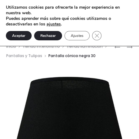
Utilizamos cookies para ofrecerte la mejor experiencia en
nuestra web.
Puedes aprender más sobre qué cookies utilizamos o
desactivarlas en los
ajustes
.
Cerrar el banner de 
Aceptar
Rechazar
Ajustes
Nave
PANTALL
LÁMPARA
Inicio
Tienda interiorismo
Tienda Iluminación
OSAKA
DE
del
Pantallas y Tulipas
Pantalla cónica negra 30
VERDE
MESA
prod
CLARO
BATE
30
CRICKET