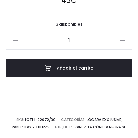
45
€
3 disponibles
Pantalla
cónica
negra
30
Añadir al carrito
cantidad
SKU:
LGTHI-32072/30
CATEGORÍAS:
LÓGARA EXCLUSIVE
,
PANTALLAS Y TULIPAS
ETIQUETA:
PANTALLA CÓNICA NEGRA 30