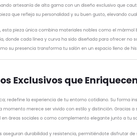
onando artesanía de alta gama con un diseño exclusivo que cauti
pieza que refleja su personalidad y su buen gusto, elevando cualq
jo, esta pieza única combina materiales nobles como el mármol bl
, donde cada línea y curva ha sido diseñada para ofrecer no so
o su presencia transforma tu salón en un espacio lleno de hist
ios Exclusivos que Enriquecen
ca; redefine la experiencia de tu entorno cotidiano. Su forma insp
a momento merece ser vivido con estilo y distinción. Gracias a
l en áreas sociales o como complemento elegante junto a tu s
s aseguran durabilidad y resistencia, permitiéndote disfrutar 