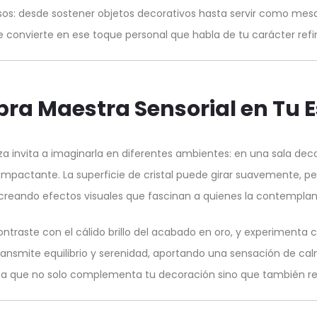
usos: desde sostener objetos decorativos hasta servir como mes
 convierte en ese toque personal que habla de tu carácter refin
ra Maestra Sensorial en Tu 
a invita a imaginarla en diferentes ambientes: en una sala dec
 impactante. La superficie de cristal puede girar suavemente, p
creando efectos visuales que fascinan a quienes la contemplan
contraste con el cálido brillo del acabado en oro, y experimenta
ansmite equilibrio y serenidad, aportando una sensación de cal
eza que no solo complementa tu decoración sino que también refl