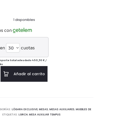
1 disponibles
os con
 en
cuotas
mporte total adeudado
450,30 €
/
ás
Añadir al carrito
GORÍAS:
LÓGARA EXCLUSIVE
,
MESAS
,
MESAS AUXILIARES
,
MUEBLES DE
ETIQUETAS:
LGRCH
,
MESA AUXILIAR TEMPUS