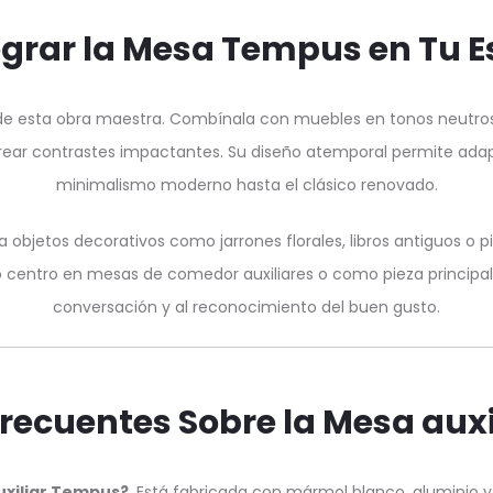
egrar la Mesa Tempus en Tu Es
s de esta obra maestra. Combínala con muebles en tonos neutros
ar contrastes impactantes. Su diseño atemporal permite adaptar
minimalismo moderno hasta el clásico renovado.
objetos decorativos como jarrones florales, libros antiguos o pi
centro en mesas de comedor auxiliares o como pieza principal e
conversación y al reconocimiento del buen gusto.
recuentes Sobre la Mesa aux
uxiliar Tempus?
Está fabricada con mármol blanco, aluminio y 