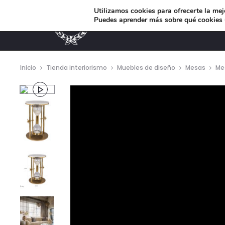
Utilizamos cookies para ofrecerte la mej
Puedes aprender más sobre qué cookies u
MUEBLES DE DISEÑO
Inicio
Tienda interiorismo
Muebles de diseño
Mesas
Mes
Repro
de
vídeo