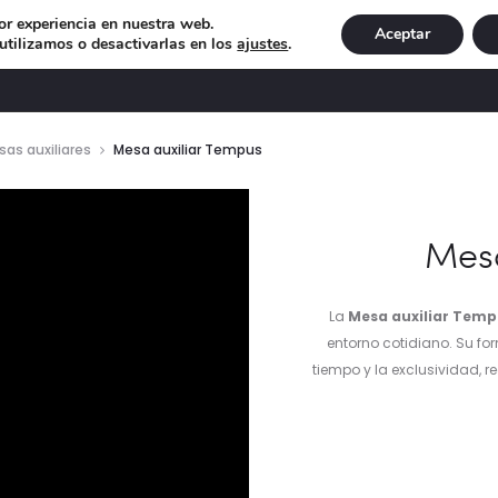
or experiencia en nuestra web.
Aceptar
tilizamos o desactivarlas en los
ajustes
.
DECORACIÓN
ILUMINACIÓN
NAVIDAD
EXCLU
as auxiliares
Mesa auxiliar Tempus
ductor
Mesa
La
Mesa auxiliar Temp
entorno cotidiano. Su for
tiempo y la exclusividad,