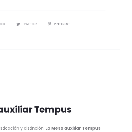
IR
OOK
TWITTER
PINTEREST
auxiliar Tempus
ticación y distinción. La
Mesa auxiliar Tempus