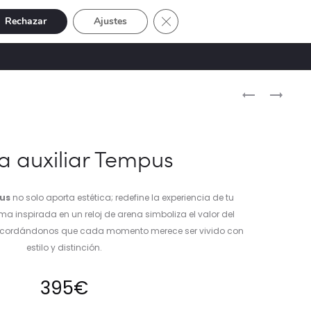
Cerrar el banner de cookies RGP
Rechazar
Ajustes
Buscar
Cuenta
SIVE
OFERTAS
0
Naveg
SILLÓN
CAJA
LAJOUX
BODINE
del
–
NARANJA
produ
POLIÉSTER
GRANDE
 auxiliar Tempus
us
no solo aporta estética; redefine la experiencia de tu
ma inspirada en un reloj de arena simboliza el valor del
 recordándonos que cada momento merece ser vivido con
estilo y distinción.
395
€