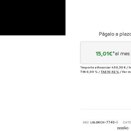
Págalo a plaz
15,01
€*
al mes
*Importe a financiar
450,30 €
/
I
TIN
0,00 %
/
TAE
10,92 %
/
Ver m
SKU:
LGLGRCH-7740-1
CATE
DISEÑO