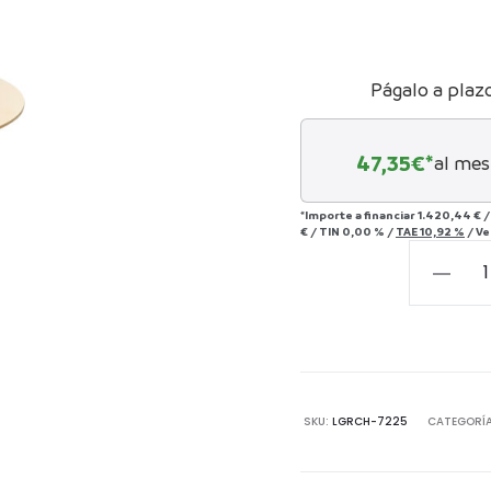
Págalo a plaz
47,35
€*
al mes
*Importe a financiar
1.420,44 €
€
/
TIN
0,00 %
/
TAE
10,92 %
/
Ve
Mesa
de
bistró
Osteria
blanco/
80Ø
SKU:
LGRCH-7225
CATEGORÍ
cantida