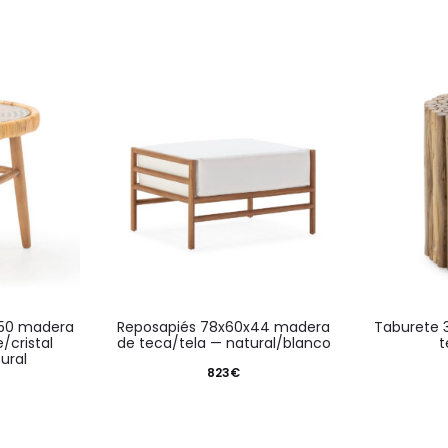
reposapiés 78x60x44 madera
taburete 30x30x40 madera de
cristal
de teca/tela — natural/blanco
t
ural
823
€