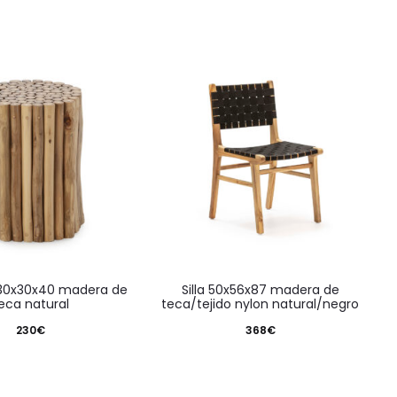
silla 50x56x87 madera de
eca natural
teca/tejido nylon natural/negro
230
€
368
€