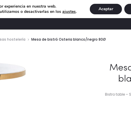
or experiencia en nuestra web.
Aceptar
tilizamos o desactivarlas en los
ajustes
.
DECORACIÓN
ILUMINACIÓN
NAVIDAD
EXCLU
sas hostelería
Mesa de bistró Osteria blanco/negro 80Ø
Mesa
bl
Bistro table – 