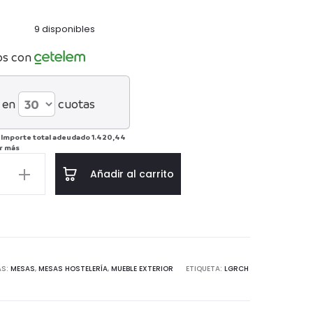
9 disponibles
os con
 en
cuotas
/
Importe total adeudado
1.420,44
r más
Añadir al carrito
negro
AS:
MESAS
,
MESAS HOSTELERÍA
,
MUEBLE EXTERIOR
ETIQUETA:
LGRCH
d