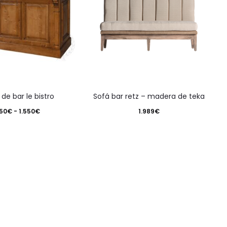
Este
a de bar le bistro
sofá bar retz – madera de teka
producto
Rango
50
€
-
1.550
€
1.989
€
tiene
de
múltiples
precios:
variantes.
desde
Las
850€
opciones
hasta
se
1.550€
pueden
elegir