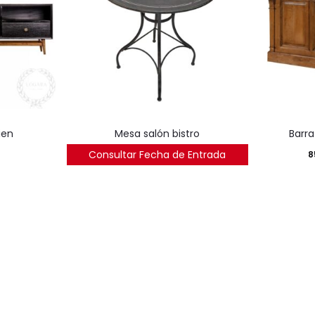
ien
mesa salón bistro
barr
Consultar Fecha de Entrada
250
€
8