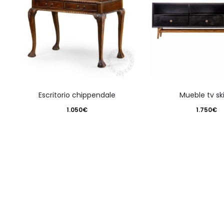
escritorio chippendale
mueble tv sk
1.050
€
1.750
€