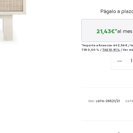
Págalo a plaz
21,43
€*
al mes
*Importe a financiar
642,96 €
/
I
TIN
0,00 %
/
TAE
10,91 %
/
Ver m
Mesita
de
Noche
55x40x5
Madera
de
SKU:
LGTH-26521/21
CAT
Cedro
-
-