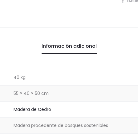
Blanco/
COMPART
FACEB
cantida
Información adicional
40 kg
55 × 40 × 50 cm
Madera de Cedro
Madera procedente de bosques sostenibles