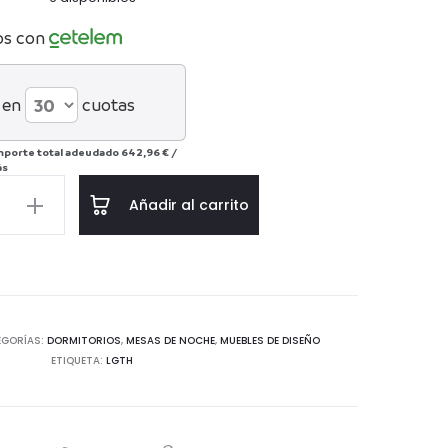
os con
 en
cuotas
mporte total adeudado
642,96 €
/
ás
Añadir al carrito
0
EGORÍAS:
DORMITORIOS
,
MESAS DE NOCHE
,
MUEBLES DE DISEÑO
ETIQUETA:
LGTH