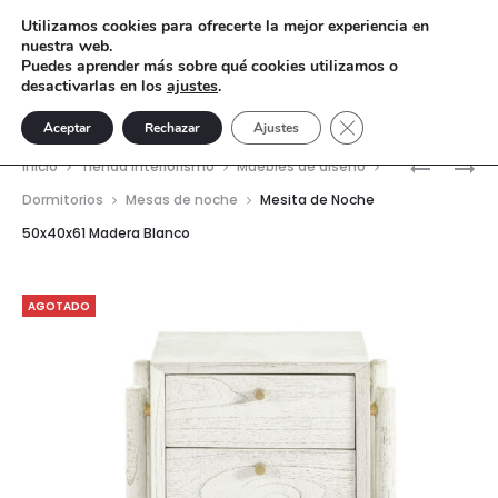
Utilizamos cookies para ofrecerte la mejor experiencia en
nuestra web.
Puedes aprender más sobre qué cookies utilizamos o
desactivarlas en los
ajustes
.
Cerrar el banner de 
Aceptar
Rechazar
Ajustes
Nave
MESA
MESA
Inicio
Tienda interiorismo
Muebles de diseño
AUXILIAR
AUXILIAR
del
Dormitorios
Mesas de noche
Mesita de Noche
58X58X4
43X43X6
50x40x61 Madera Blanco
prod
GRANITO
ESPEJO
NEGRO/M
NEGRO/M
DORADO
DORADO
AGOTADO