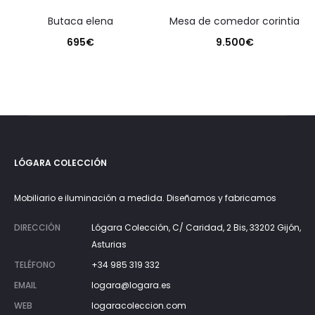
butaca elena
mesa de comedor corintia
695
€
9.500
€
LÓGARA COLECCIÓN
Mobiliario e iluminación a medida. Diseñamos y fabricamos
DIRECCIÓN
Lógara Colección, C/ Caridad, 2 Bis, 33202 Gijón,
Asturias
TELÉFONO
+34 985 319 332
EMAIL
logara@logara.es
WEB
logaracoleccion.com