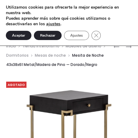
Utilizamos cookies para ofrecerte la mejor experiencia en
nuestra web.
Puedes aprender más sobre qué cookies utilizamos o
desactivarlas en los
ajustes
.
Cerrar el banner de 
Aceptar
Rechazar
Ajustes
Nave
MESA
MESA
Inicio
Tienda interiorismo
Muebles de diseño
AUXILIAR
DE
del
Dormitorios
Mesas de noche
Mesita de Noche
41X19X58
CENTRO
43x38x61 Metal/Madera de Pino — Dorado/Negro
prod
/
65X55X4
28X19X60
MADERA
VIDRIO
DE
AGOTADO
RÚSTICO
CEDRO
—
—
TRANSPA
BLANCO
ANTIQUE
VELADO