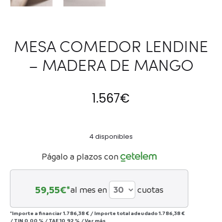
MESA COMEDOR LENDINE
– MADERA DE MANGO
1.567
€
4 disponibles
Págalo a plazos con
59,55
€*
al mes en
cuotas
*Importe a financiar
1.786,38 €
/
Importe total adeudado
1.786,38 €
/
TIN
0,00 %
/
TAE
10,92 %
/
Ver más