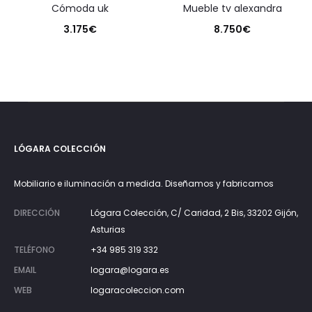
cómoda uk
mueble tv alexandra
3.175
€
8.750
€
LÓGARA COLECCIÓN
Mobiliario e iluminación a medida. Diseñamos y fabricamos
DIRECCIÓN
Lógara Colección, C/ Caridad, 2 Bis, 33202 Gijón,
Asturias
TELÉFONO
+34 985 319 332
EMAIL
logara@logara.es
WEB
logaracoleccion.com