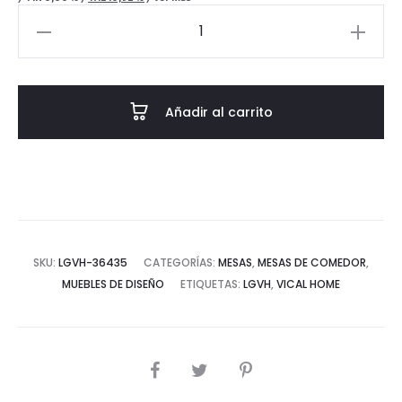
MESA
COMEDOR
LENDINE
-
Añadir al carrito
MADERA
DE
MANGO
cantidad
SKU:
LGVH-36435
CATEGORÍAS:
MESAS
,
MESAS DE COMEDOR
,
MUEBLES DE DISEÑO
ETIQUETAS:
LGVH
,
VICAL HOME
COMPARTIR