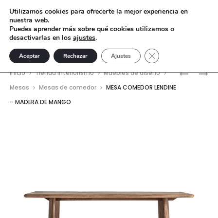
Utilizamos cookies para ofrecerte la mejor experiencia en
nuestra web.
Puedes aprender más sobre qué cookies utilizamos o
desactivarlas en los
ajustes
.
Cerrar el banner de 
Aceptar
Rechazar
Ajustes
Nave
SILLÓN
MESA
Inicio
Tienda interiorismo
Muebles de diseño
VADUZ
DE
del
Mesas
Mesas de comedor
MESA COMEDOR LENDINE
–
JANTAR
– MADERA DE MANGO
prod
MADERA
ARDOIX
DE
–
TEKA
MADERA
DE
MANGO