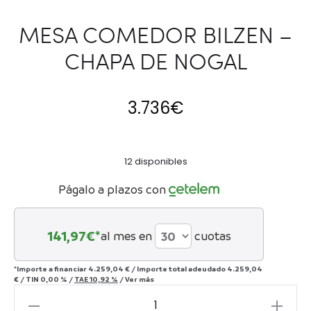
MESA COMEDOR BILZEN –
CHAPA DE NOGAL
3.736
€
12 disponibles
Págalo a plazos con
141,97
€*
al mes en
cuotas
*Importe a financiar
4.259,04 €
/
Importe total adeudado
4.259,04
€
/
TIN
0,00 %
/
TAE
10,92 %
/
Ver más
MESA