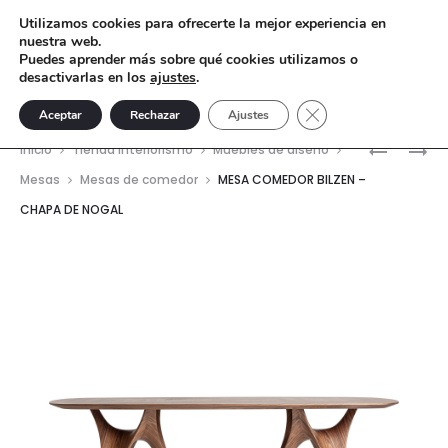
Utilizamos cookies para ofrecerte la mejor experiencia en
nuestra web.
Puedes aprender más sobre qué cookies utilizamos o
desactivarlas en los
ajustes
.
Cerrar el banner de 
Aceptar
Rechazar
Ajustes
Nave
MESA
CÓMODA
Inicio
Tienda interiorismo
Muebles de diseño
EXTENSIB
BILZEN
del
Mesas
Mesas de comedor
MESA COMEDOR BILZEN –
VREBOS
–
CHAPA DE NOGAL
prod
–
MADERA
MADERA
DM
DE
FRESNO