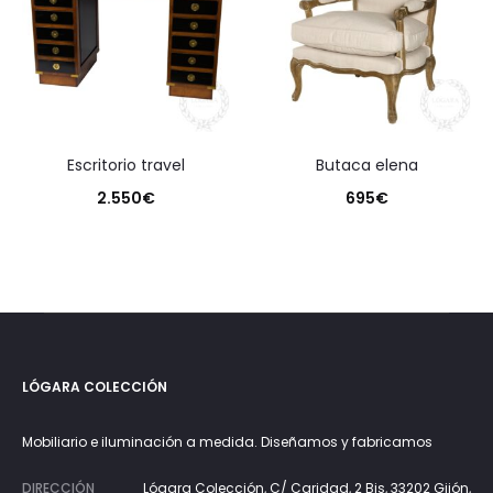
escritorio travel
butaca elena
2.550
€
695
€
LÓGARA COLECCIÓN
Mobiliario e iluminación a medida. Diseñamos y fabricamos
DIRECCIÓN
Lógara Colección, C/ Caridad, 2 Bis, 33202 Gijón,