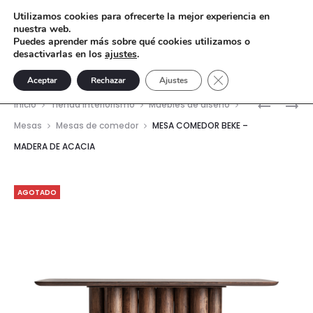
Utilizamos cookies para ofrecerte la mejor experiencia en
nuestra web.
Puedes aprender más sobre qué cookies utilizamos o
desactivarlas en los
ajustes
.
Cerrar el banner de 
Aceptar
Rechazar
Ajustes
Nave
MESA
BARRA
Inicio
Tienda interiorismo
Muebles de diseño
COMEDO
DE
del
Mesas
Mesas de comedor
MESA COMEDOR BEKE –
MULFING
BAR
MADERA DE ACACIA
prod
–
KLEIT
MADERA
–
DE
MADERA
AGOTADO
ACACIA
DE
ACACIA