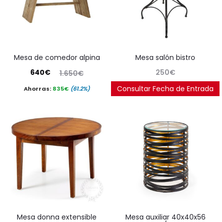
mesa de comedor alpina
mesa salón bistro
El
El
640
€
250
€
1.650
€
precio
precio
Consultar Fecha de Entrada
Ahorras:
835
€
(61.2%)
actual
original
es:
era:
640€.
1.650€.
mesa donna extensible
mesa auxiliar 40x40x56