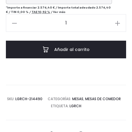
*Importe a financiar
2.576,40 €
/
Importe total adeudado
2.576,40
€
/
TIN
0,00 %
/
TAE
10,92 %
/
Ver más
Mesa
de
comedor
Glastonburry
Añadir al carrito
cantidad
SKU:
LGRCH-214490
CATEGORÍAS:
MESAS
,
MESAS DE COMEDOR
ETIQUETA:
LGRCH