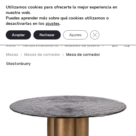
Utilizamos cookies para ofrecerte la mejor experiencia en
nuestra web.
Puedes aprender más sobre qué cookies utilizamos o
desactivarlas en los
ajustes
.
Cerrar el banner de 
Aceptar
Rechazar
Ajustes
Nave
MESA
MESA
Inicio
Tienda interiorismo
Muebles de diseño
DE
AUXILIAR
del
Mesas
Mesas de comedor
Mesa de comedor
COMEDO
BOTTEGA
Glastonburry
prod
ALMUNDI
Ø45CM
Ø120CM