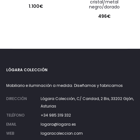
cristal/metal
1.100
€
negro/dorado
496
€
LÓGARA COLECCIÓN
Mobiliario e iluminación a medida. Diseñamos y fabricamos
DIRECCIÓN
Lógara Colección, C/ Caridad, 2 Bis, 33202 Gijón,
Asturias
TELÉFONO
+34 985 319 332
EMAIL
logara@logara.es
WEB
logaracoleccion.com