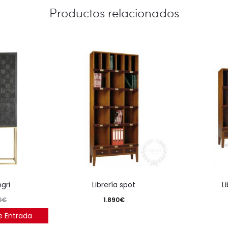
Productos relacionados
gri
librería spot
1.890
€
0
€
e Entrada
7.9%)