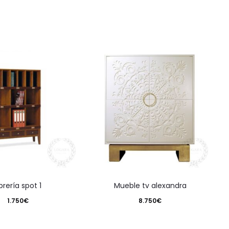
librería spot 1
mueble tv alexandra
1.750
€
8.750
€