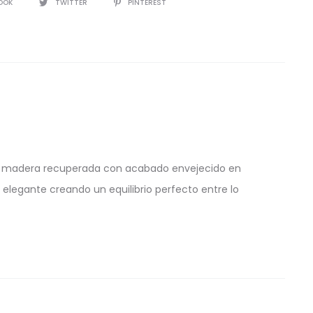
IR
OOK
TWITTER
PINTEREST
e de madera recuperada con acabado envejecido en
elegante creando un equilibrio perfecto entre lo