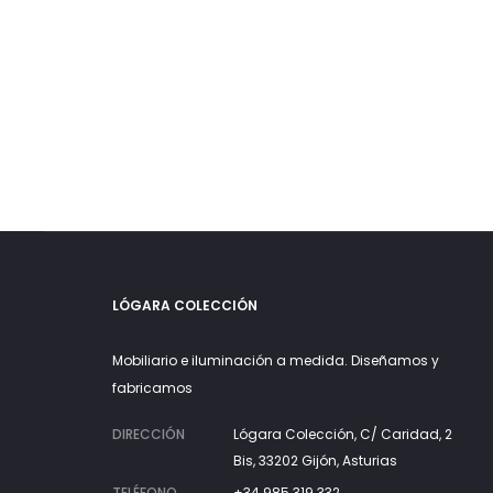
actual
original
es:
era:
590€.
1.400€.
LÓGARA COLECCIÓN
Mobiliario e iluminación a medida. Diseñamos y
fabricamos
DIRECCIÓN
Lógara Colección, C/ Caridad, 2
Bis, 33202 Gijón, Asturias
TELÉFONO
+34 985 319 332