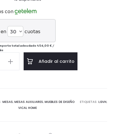
os con
 en
cuotas
mporte total adeudado
456,00 €
/
ás
Añadir al carrito
RADA
S:
MESAS
,
MESAS AUXILIARES
,
MUEBLES DE DISEÑO
ETIQUETAS:
LGVH
,
VICAL HOME
d