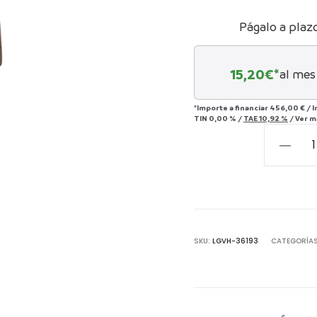
Págalo a plaz
15,20
€*
al mes
*Importe a financiar
456,00 €
/
I
TIN
0,00 %
/
TAE
10,92 %
/
Ver m
MESA
AUXILIAR
SKORUP
-
MADERA
RECUPE
SKU:
LGVH-36193
CATEGORÍA
cantida