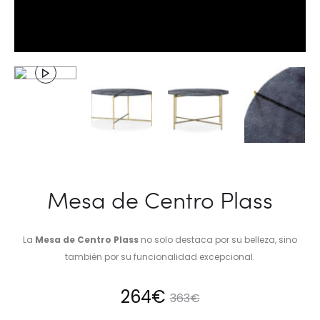
Mesa de Centro Plass
La
Mesa de Centro Plass
no solo destaca por su belleza, sino
también por su funcionalidad excepcional.
El
El
264
€
363
€