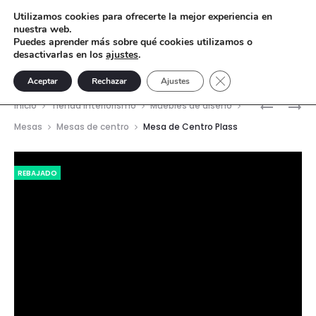
Utilizamos cookies para ofrecerte la mejor experiencia en
nuestra web.
Puedes aprender más sobre qué cookies utilizamos o
desactivarlas en los
ajustes
.
Cerrar el banner de 
Aceptar
Rechazar
Ajustes
Nave
LÁMPARA
GLOBO
Inicio
Tienda interiorismo
Muebles de diseño
DE
TERRÁQU
del
Mesas
Mesas de centro
Mesa de Centro Plass
COLGAR
ORO-
prod
LESLAW
NEGRO
Reproductor
REBAJADO
1
de
vídeo