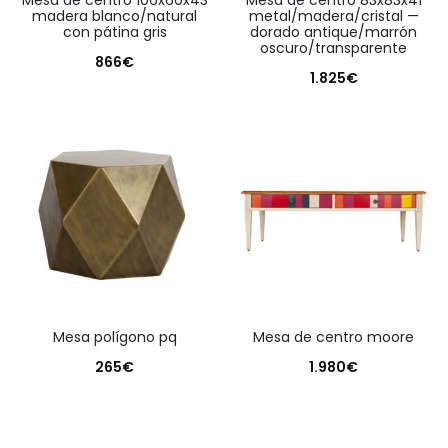
mesa de centro 106x60x43
mesa de centro 83x83x41
madera blanco/natural
metal/madera/cristal —
con pátina gris
dorado antique/marrón
oscuro/transparente
866
€
1.825
€
mesa polígono pq
mesa de centro moore
265
€
1.980
€