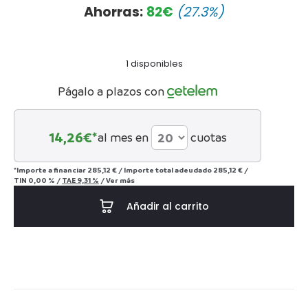
precio
precio
Ahorras:
82
€
(27.3%)
actual
original
1 disponibles
es:
era:
Págalo a plazos con
264€.
363€.
14,26
€*
al mes en
cuotas
*Importe a financiar
285,12 €
/
Importe total adeudado
285,12 €
/
TIN
0,00 %
/
TAE
9,31 %
/
Ver más
Añadir al carrito