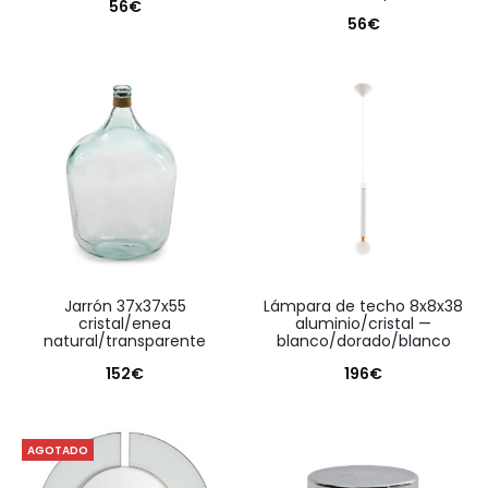
56
€
56
€
jarrón 37x37x55
lámpara de techo 8x8x38
cristal/enea
aluminio/cristal —
natural/transparente
blanco/dorado/blanco
152
€
196
€
AGOTADO