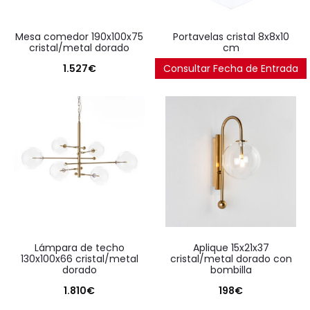
mesa comedor 190x100x75
portavelas cristal 8x8x10
cristal/metal dorado
cm
1.527
€
Consultar Fecha de Entrada
29
€
lámpara de techo
aplique 15x21x37
130x100x66 cristal/metal
cristal/metal dorado con
dorado
bombilla
1.810
€
198
€