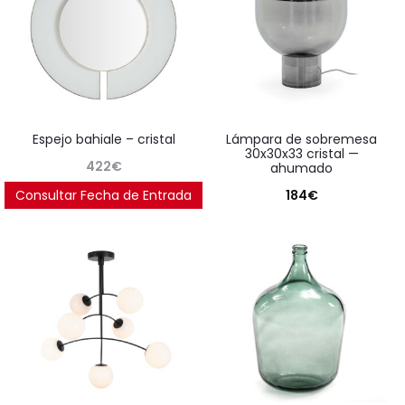
espejo bahiale – cristal
lámpara de sobremesa
30x30x33 cristal —
422
€
ahumado
Consultar Fecha de Entrada
184
€