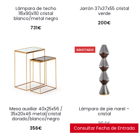
lámpara de techo
jarrón 37x37x55 cristal
115x90x110 cristal
verde
blanco/metal negro
200
€
731
€
AGOTADO
mesa auxiliar 40x25x56 /
lámpara de pie narel –
35x20x46 metal/cristal
cristal
dorado/blanco/negro
964
€
356
€
Consultar Fecha de Entrada