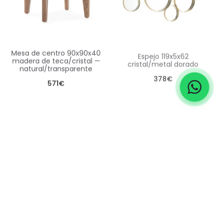
mesa de centro 90x90x40
espejo 119x5x62
madera de teca/cristal —
cristal/metal dorado
natural/transparente
378
€
571
€
mesa auxiliar 50x50x48
lámpara de colgar
madera de cedro/cristal —
mukam – cristal