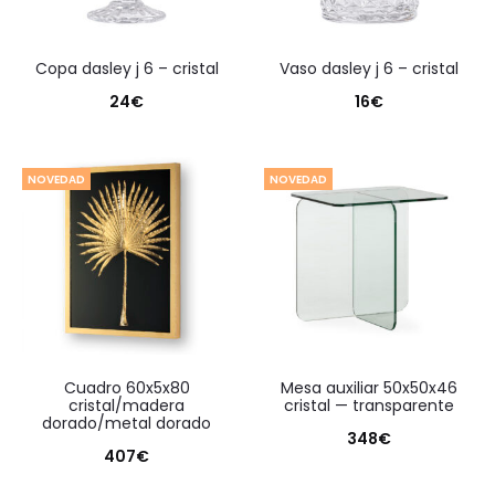
copa dasley j 6 – cristal
vaso dasley j 6 – cristal
24
€
16
€
NOVEDAD
NOVEDAD
cuadro 60x5x80
mesa auxiliar 50x50x46
cristal/madera
cristal — transparente
dorado/metal dorado
348
€
407
€