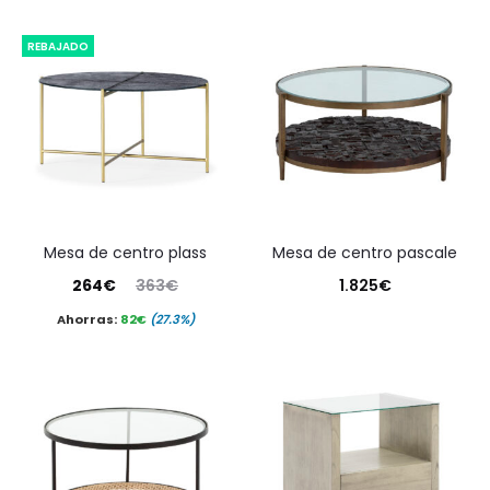
REBAJADO
mesa de centro plass
mesa de centro pascale
El
El
264
€
363
€
1.825
€
precio
precio
Ahorras:
82
€
(27.3%)
actual
original
es:
era:
264€.
363€.