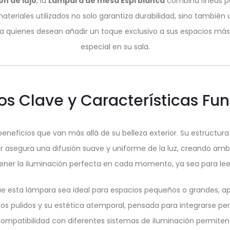
n de lujo
, la
Lámpara de mesa Espi blanca
combina líneas pu
teriales utilizados no solo garantiza durabilidad, sino también 
ara quienes desean añadir un toque exclusivo a sus espacios má
especial en su sala.
os Clave y Características Fu
eneficios que van más allá de su belleza exterior. Su estructur
ter asegura una difusión suave y uniforme de la luz, creando amb
ner la iluminación perfecta en cada momento, ya sea para leer, r
sta lámpara sea ideal para espacios pequeños o grandes, apor
ados pulidos y su estética atemporal, pensada para integrarse p
mpatibilidad con diferentes sistemas de iluminación permiten 