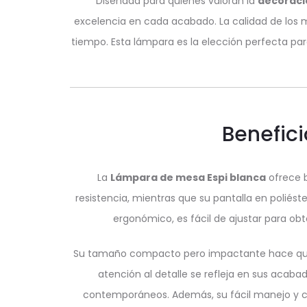
Diseñada para quienes valoran la
decoració
excelencia en cada acabado. La calidad de los ma
tiempo. Esta lámpara es la elección perfecta p
Benefici
La
Lámpara de mesa Espi blanca
ofrece b
resistencia, mientras que su pantalla en poliés
ergonómico, es fácil de ajustar para obte
Su tamaño compacto pero impactante hace que e
atención al detalle se refleja en sus acab
contemporáneos. Además, su fácil manejo y co