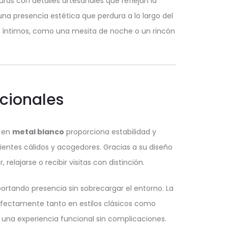
ras con detalles artesanales que reflejan la
una presencia estética que perdura a lo largo del
s íntimos, como una mesita de noche o un rincón
ncionales
a en
metal blanco
proporciona estabilidad y
ientes cálidos y acogedores. Gracias a su diseño
elajarse o recibir visitas con distinción.
tando presencia sin sobrecargar el entorno. La
erfectamente tanto en estilos clásicos como
una experiencia funcional sin complicaciones.