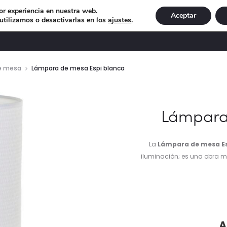
or experiencia en nuestra web.
Aceptar
tilizamos o desactivarlas en los
ajustes
.
DECORACIÓN
ILUMINACIÓN
NAVIDAD
EXCLU
e mesa
Lámpara de mesa Espi blanca
Lámpara
La
Lámpara de mesa Es
iluminación; es una obra m
pr
A