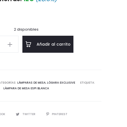
tual
original
es:
era:
2 disponibles
35€.
49€.
a
Añadir al carrito
d
ATEGORÍAS:
LÁMPARAS DE MESA
,
LÓGARA EXCLUSIVE
ETIQUETA:
LÁMPARA DE MESA ESPI BLANCA
IR
OOK
TWITTER
PINTEREST