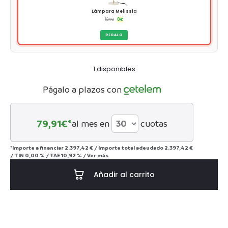
Lámpara Melissia
124
€
0
€
REGALO
1 disponibles
Págalo a plazos con
79,91
€*
al mes en
cuotas
*Importe a financiar
2.397,42 €
/
Importe total adeudado
2.397,42 €
/
TIN
0,00 %
/
TAE
10,92 %
/
Ver más
Añadir al carrito