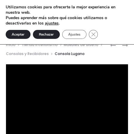
Utilizamos cookies para ofrecerte la mejor experiencia en
nuestra web.
Puedes aprender más sobre qué cookies utilizamos o
desactivarlas en los
ajustes
.
Cerrar el banner de 
Aceptar
Rechazar
Ajustes
Nave
MESA
MESA
Inicio
Tienda interiorismo
Muebles de diseño
DE
AUXILIAR
del
Consolas y Recibidores
Consola Lugano
CENTRO
RIXO
prod
RASHFOR
Reproductor
BLUSH
de
SET/2
vídeo