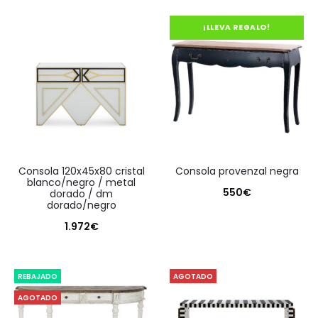
¡LLEVA REGALO!
consola 120x45x80 cristal
consola provenzal negra
blanco/negro / metal
550
€
dorado / dm
dorado/negro
1.972
€
REBAJADO
AGOTADO
AGOTADO