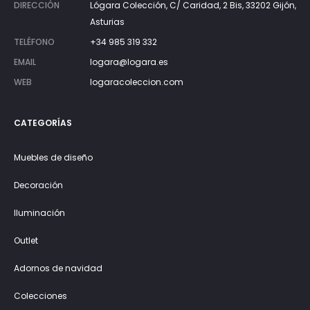
DIRECCIÓN
Lógara Colección, C/ Caridad, 2 Bis, 33202 Gijón,
Asturias
TELÉFONO
+34 985 319 332
EMAIL
logara@logara.es
WEB
logaracoleccion.com
CATEGORÍAS
Muebles de diseño
Decoración
Iluminación
Outlet
Adornos de navidad
Colecciones