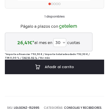
1 disponibles
Págalo a plazos con
26,41
€*
al mes en
cuotas
*Importe a financiar
792,30 €
/
Importe total adeudado
792,30 €
/
TIN
0,00 %
/
TAE
10,92 %
/
Ver más
Añadir al carrito
SKU:
LGLGDNZ-152995
CATEGORÍAS:
CONSOLAS Y RECIBIDORES
,