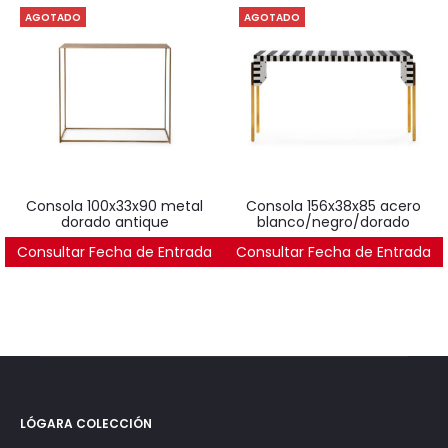
AGOTADO
AGOTADO
consola 100x33x90 metal
consola 156x38x85 acero
dorado antique
blanco/negro/dorado
Consultar Fecha de Entrada
760
€
Consultar Fecha de Entrada
1.914
€
LÓGARA COLECCIÓN