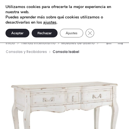
Utilizamos cookies para ofrecerte la mejor experiencia en
nuestra web.
Puedes aprender más sobre qué cookies utilizamos o
desactivarlas en los
ajustes
.
Cerrar el banner de 
Aceptar
Rechazar
Ajustes
Nave
BUGATTI
LÁMPARA
Inicio
Tienda interiorismo
Muebles de diseño
ROJO
DE
del
Consolas y Recibidores
Consola Isabel
PIE
prod
FONTAN