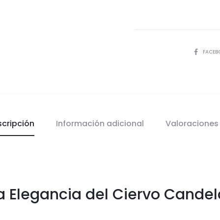
COMPART
FACEB
scripción
Información adicional
Valoracione
a Elegancia del Ciervo Candel