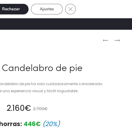
Cerrar el banner de cookies RGP
Rechazar
Ajustes
Buscar
Cuenta
SIVE
OFERTAS
0
Naveg
CIERVO
COJÍN
CANDELABR
TARTÁN
del
TUMBADO
ROJO
produ
 Candelabro de pie
Candelabro de pie ha sido cuidadosamente considerado
e una experiencia visual y táctil inigualable.
El
El
2.160
€
2.700
€
io
precio
horras:
446
€
(20%)