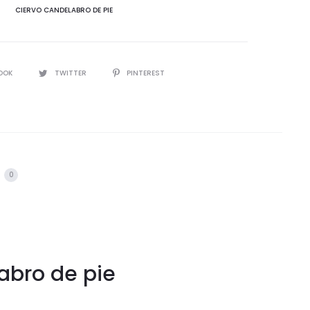
CIERVO CANDELABRO DE PIE
IR
OOK
TWITTER
PINTEREST
s
0
abro de pie