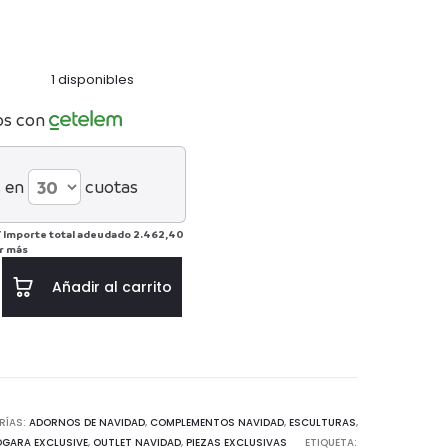
al
original
es:
era:
1 disponibles
0€.
2.700€.
os con
 en
cuotas
/
Importe total adeudado
2.462,40
r más
Añadir al carrito
RÍAS:
ADORNOS DE NAVIDAD
,
COMPLEMENTOS NAVIDAD
,
ESCULTURAS
,
ÓGARA EXCLUSIVE
,
OUTLET NAVIDAD
,
PIEZAS EXCLUSIVAS
ETIQUETA: