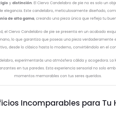
igio
y
distinción
. El Ciervo Candelabro de pie no es solo un ob
de elegancia. Este candelabro, meticulosamente diseñado, comb
nía de alta gama
, creando una pieza única que refleja tu bue
d, el Ciervo Candelabro de pie se presenta en un acabado exqui
ano, lo que garantiza que poseas una pieza verdaderamente ex
ativo, desde lo clásico hasta lo moderno, convirtiéndolo en el 
delabro, experimentarás una atmósfera cálida y acogedora. La lu
anzantes en tus paredes. Esta experiencia sensorial no solo embe
momentos memorables con tus seres queridos.
icios Incomparables para Tu