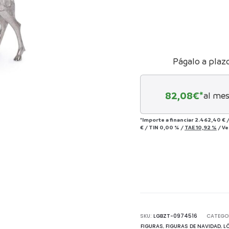
actu
2.16
Págalo a plaz
82,08
€*
al mes
*Importe a financiar
2.462,40 €
€
/
TIN
0,00 %
/
TAE
10,92 %
/
Ve
SKU:
LGBZT-0974516
CATEGO
FIGURAS
,
FIGURAS DE NAVIDAD
,
L