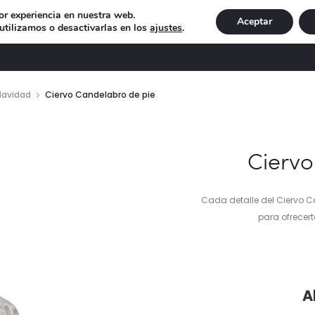
or experiencia en nuestra web.
Aceptar
tilizamos o desactivarlas en los
ajustes
.
DECORACIÓN
ILUMINACIÓN
NAVIDAD
EXCLU
Navidad
Ciervo Candelabro de pie
Ciervo
Cada detalle del Ciervo 
para ofrecert
prec
A