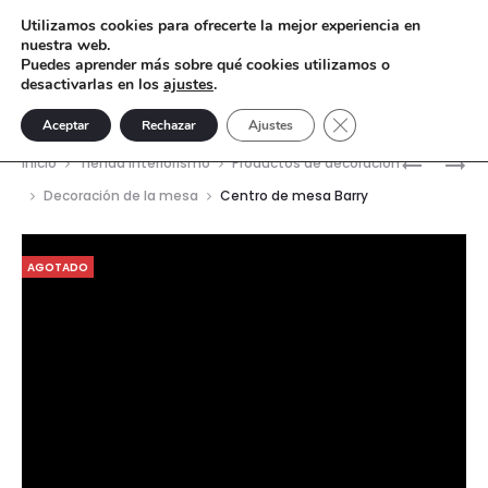
Utilizamos cookies para ofrecerte la mejor experiencia en
nuestra web.
Puedes aprender más sobre qué cookies utilizamos o
desactivarlas en los
ajustes
.
Cerrar el banner de 
Aceptar
Rechazar
Ajustes
Nave
MESA
MESA
Inicio
Tienda interiorismo
Productos de decoración
AUXILIAR
AUXILIAR
del
Decoración de la mesa
Centro de mesa Barry
BARRON
MISTY
prod
Reproductor
AGOTADO
de
vídeo