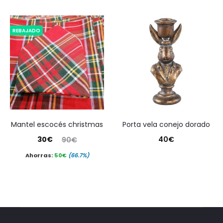
REBAJADO
mantel escocés christmas
porta vela conejo dorado
El
El
30
€
40
€
90
€
precio
precio
Ahorras:
50
€
(66.7%)
actual
original
es:
era:
30€.
90€.