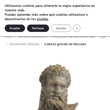
Utilizamos cookies para ofrecerte la mejor experiencia en
nuestra web.
Puedes aprender más sobre qué cookies utilizamos o
desactivarlas en los
ajustes
.
Cerrar el banner de 
Aceptar
Rechazar
Ajustes
Nave
MESA
TORSO
Inicio
Tienda interiorismo
Productos de decoración
AUXILIAR
TIBERIO
del
Esculturas Clásicas
Cabeza grande de Hércules
ICE
GRANDE
prod
Ø48CM