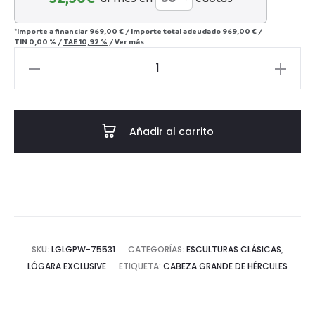
*Importe a financiar
969,00 €
/
Importe total adeudado
969,00 €
/
TIN
0,00 %
/
TAE
10,92 %
/
Ver más
Cabeza
grande
de
Hércules
Añadir al carrito
cantidad
SKU:
LGLGPW-75531
CATEGORÍAS:
ESCULTURAS CLÁSICAS
,
LÓGARA EXCLUSIVE
ETIQUETA:
CABEZA GRANDE DE HÉRCULES