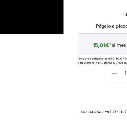
1 
Págalo a plaz
15,01
€*
al mes
*Importe a financiar
450,30 €
/
I
TIN
0,00 %
/
TAE
10,92 %
/
Ver m
Cabeza
de
Filósofo
cantida
SKU:
LGLGPWL-PWL71234-TR0