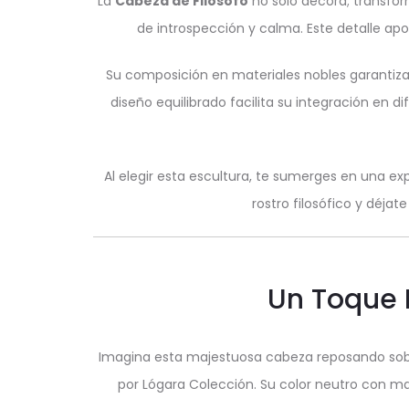
La
Cabeza de Filósofo
no solo decora; transfor
de introspección y calma. Este detalle apo
Su composición en materiales nobles garantiza
diseño equilibrado facilita su integración en d
Al elegir esta escultura, te sumerges en una ex
rostro filosófico y déja
Un Toque D
Imagina esta majestuosa cabeza reposando sob
por Lógara Colección. Su color neutro con m