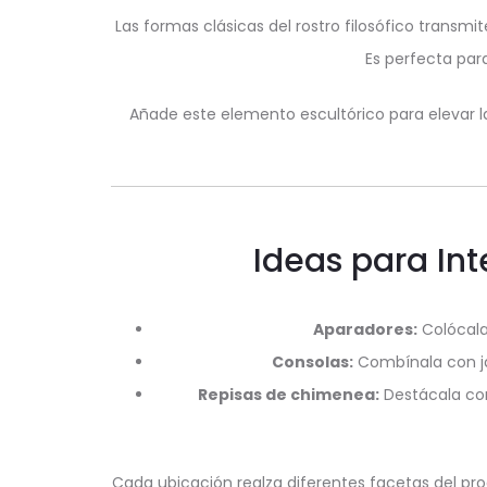
Las formas clásicas del rostro filosófico transm
Es perfecta para
Añade este elemento escultórico para elevar l
Ideas para Int
Aparadores:
Colócala 
Consolas:
Combínala con jar
Repisas de chimenea:
Destácala com
Cada ubicación realza diferentes facetas del prod