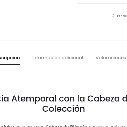
COMPART
FACEB
scripción
Información adicional
Valoracione
ia Atemporal con la Cabeza d
Colección
e lujo
con la exclusiva
Cabeza de Filósofo
, una pieza emblemá