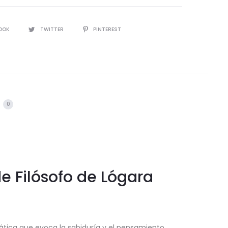
IR
OOK
TWITTER
PINTEREST
s
0
e Filósofo de Lógara
tica que evoca la sabiduría y el pensamiento