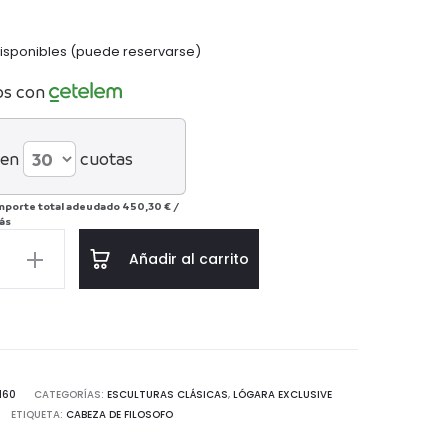
disponibles (puede reservarse)
os con
 en
cuotas
mporte total adeudado
450,30 €
/
ás
Añadir al carrito
d
160
CATEGORÍAS:
ESCULTURAS CLÁSICAS
,
LÓGARA EXCLUSIVE
ETIQUETA:
CABEZA DE FILOSOFO