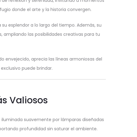
a de reflexión y serenidad, invitando a momentos
ugio donde el arte y la historia convergen.
su esplendor a lo largo del tiempo. Además, su
s, ampliando las posibilidades creativas para tu
do envejecido, aprecia las líneas armoniosas del
 exclusivo puede brindar.
ás Valiosos
a iluminada suavemente por lámparas diseñadas
ortando profundidad sin saturar el ambiente.