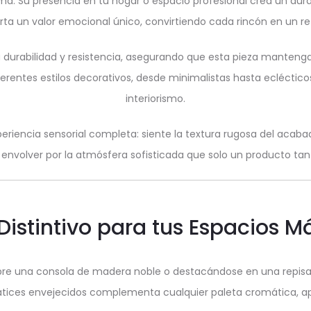
ma. Su presencia en tu hogar o espacio profesional crea un aur
rta un valor emocional único, convirtiendo cada rincón en un ref
 durabilidad y resistencia, asegurando que esta pieza mantenga 
iferentes estilos decorativos, desde minimalistas hasta ecléctico
interiorismo.
periencia sensorial completa: siente la textura rugosa del acaba
te envolver por la atmósfera sofisticada que solo un producto tan
istintivo para tus Espacios M
re una consola de madera noble o destacándose en una repis
atices envejecidos complementa cualquier paleta cromática, ap