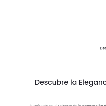
De
Descubre la Eleganc
Sumérgete en el universo de la
decoración d