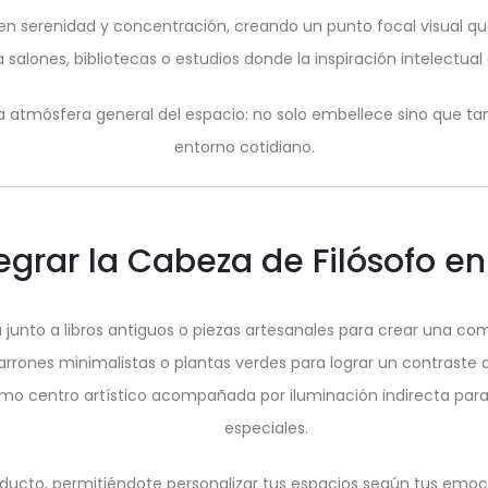
iten serenidad y concentración, creando un punto focal visual q
 salones, bibliotecas o estudios donde la inspiración intelectual
a atmósfera general del espacio: no solo embellece sino que ta
entorno cotidiano.
egrar la Cabeza de Filósofo e
junto a libros antiguos o piezas artesanales para crear una com
rones minimalistas o plantas verdes para lograr un contraste a
o centro artístico acompañada por iluminación indirecta para 
especiales.
ucto, permitiéndote personalizar tus espacios según tus emocion