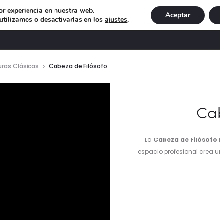
or experiencia en nuestra web.
Aceptar
tilizamos o desactivarlas en los
ajustes
.
DECORACIÓN
ILUMINACIÓN
NAVIDAD
EXCLU
uras Clásicas
Cabeza de Filósofo
ductor
Cab
La
Cabeza de Filósofo
espacio profesional crea u