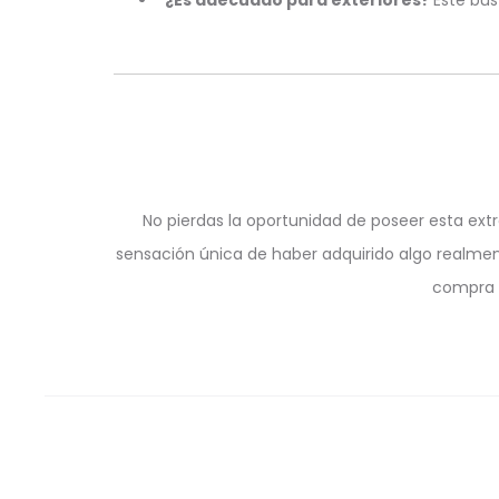
¿Es adecuado para exteriores?
Este bus
No pierdas la oportunidad de poseer esta ext
sensación única de haber adquirido algo realment
compra h