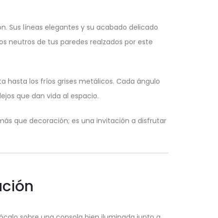
n. Sus líneas elegantes y su acabado delicado
nos neutros de tus paredes realzados por este
a hasta los fríos grises metálicos. Cada ángulo
ejos que dan vida al espacio.
ás que decoración; es una invitación a disfrutar
ación
ócalo sobre una consola bien iluminada junto a