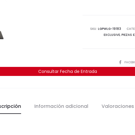
SKU:
LGPWLG-19183
CATE
EXCLUSIVE
,
PIEZAS 
COMPART
FACEB
Consultar Fecha de Entrada
scripción
Información adicional
Valoracione