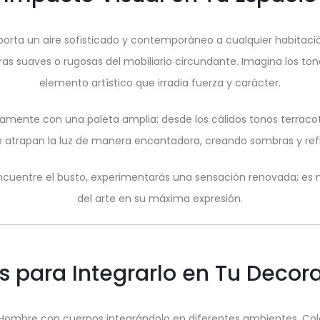
orta un aire sofisticado y contemporáneo a cualquier habitació
as suaves o rugosas del mobiliario circundante. Imagina los to
elemento artístico que irradia fuerza y carácter.
amente con una paleta amplia: desde los cálidos tonos terracot
ue atrapan la luz de manera encantadora, creando sombras y refl
cuentre el busto, experimentarás una sensación renovada; es m
del arte en su máxima expresión.
s para Integrarlo en Tu Decor
 Hombre con cuernos integrándolo en diferentes ambientes. Col