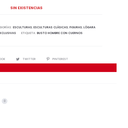
SIN EXISTENCIAS
GORÍAS:
ESCULTURAS
,
ESCULTURAS CLÁSICAS
,
FIGURAS
,
LÓGARA
EXCLUSIVAS
ETIQUETA:
BUSTO HOMBRE CON CUERNOS
IR
OOK
TWITTER
PINTEREST
s
0