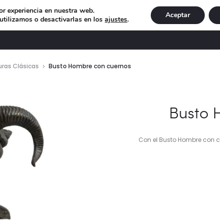
or experiencia en nuestra web.
Aceptar
tilizamos o desactivarlas en los
ajustes
.
DECORACIÓN
ILUMINACIÓN
NAVIDAD
EXCLU
uras Clásicas
Busto Hombre con cuernos
Busto 
Con el Busto Hombre con cue