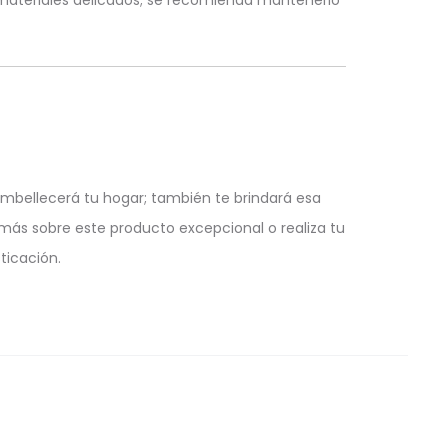
 materiales delicados; se recomienda mantenerlo
embellecerá tu hogar; también te brindará esa
 más sobre este producto excepcional o realiza tu
ticación.