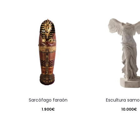
sarcófago faraón
escultura samo
1.900
€
10.000
€