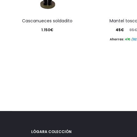
cascanueces soldadito
mantel tosc
El
El
1.150
€
45
€
95
precio
precio
Ahorras:
41
€
(52
actual
original
es:
era:
45€.
95€.
LÓGARA COLECCIÓN