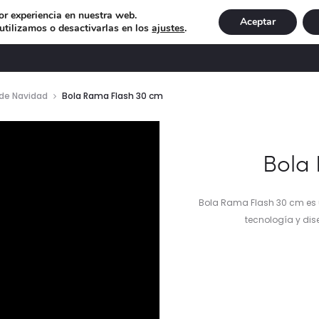
or experiencia en nuestra web.
Aceptar
tilizamos o desactivarlas en los
ajustes
.
DECORACIÓN
ILUMINACIÓN
NAVIDAD
EXCLU
 de Navidad
Bola Rama Flash 30 cm
ductor
Bola
Bola Rama Flash 30 cm e
tecnología y dis