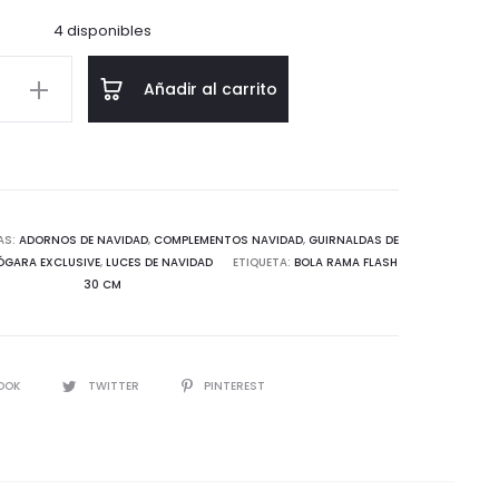
4 disponibles
Añadir al carrito
d
AS:
ADORNOS DE NAVIDAD
,
COMPLEMENTOS NAVIDAD
,
GUIRNALDAS DE
ÓGARA EXCLUSIVE
,
LUCES DE NAVIDAD
ETIQUETA:
BOLA RAMA FLASH
30 CM
IR
OOK
TWITTER
PINTEREST