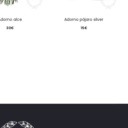
adorno alce
adorno pájaro silver
30
€
15
€