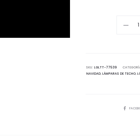
Bola
Rama
Flash
30
cm
cantida
SKU:
LGLTT-77539
CATEGORÍ
NAVIDAD
,
LÁMPARAS DE TECHO
,
L
COMPART
FACEB