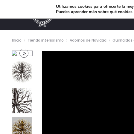
Utilizamos cookies para ofrecerte la mej
Puedes aprender más sobre qué cookies u
MUEBLES DE DISEÑO
Inicio
Tienda interiorismo
Adornos de Navidad
Guirnaldas
Repro
de
vídeo