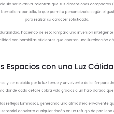
cia sin ser invasiva, mientras que sus dimensiones compactas (
uye bombilla ni pantalla, lo que permite personalizarla según el 
para realzar su carácter sofisticado.
urabilidad, haciendo de esta lámpara una inversión inteligente 
lidad con bombillas eficientes que aportan una iluminación cál
s Espacios con una Luz Cálida
so y ser recibido por la luz tenue y envolvente de la lámpara U
o donde cada detalle cobra vida gracias a un halo dorado que in
os reflejos luminosos, generando una atmósfera envolvente que po
 sensorial convierte cualquier rincón en un refugio de paz lleno