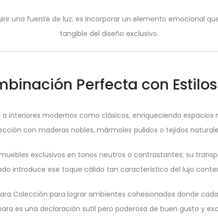
rir una fuente de luz; es incorporar un elemento emocional que
tangible del diseño exclusivo.
ombinación Perfecta con Estil
 a interiores modernos como clásicos, enriqueciendo espacio
cción con maderas nobles, mármoles pulidos o tejidos naturale
ebles exclusivos en tonos neutros o contrastantes; su transpar
do introduce ese toque cálido tan característico del lujo con
ra Colección para lograr ambientes cohesionados donde cada det
ara es una declaración sutil pero poderosa de buen gusto y exc