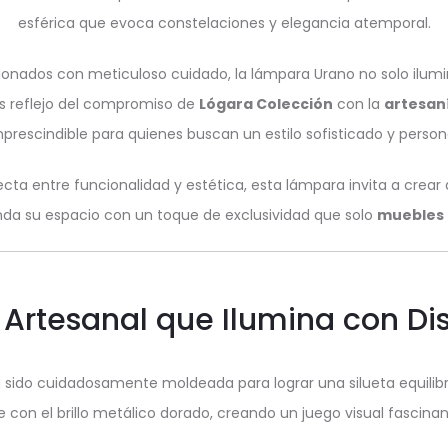
esférica que evoca constelaciones y elegancia atemporal.
nados con meticuloso cuidado, la lámpara Urano no solo ilumin
 es reflejo del compromiso de
Lógara Colección
con la
artesan
prescindible para quienes buscan un estilo sofisticado y persona
cta entre funcionalidad y estética, esta lámpara invita a crea
enda su espacio con un toque de exclusividad que solo
muebles 
 Artesanal que Ilumina con Dis
ido cuidadosamente moldeada para lograr una silueta equilibra
te con el brillo metálico dorado, creando un juego visual fascina