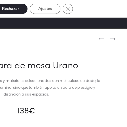
Cerrar el banner de cookies RGP
Rechazar
Ajustes
Buscar
Cuenta
SIVE
OFERTAS
0
Naveg
MESITA
LÁMPARA
DE
DE
del
NOCHE
MESA
produ
MADERA
TRAJANO
ra de mesa Urano
MÁRMOL
–
BLANCO
y materiales seleccionados con meticuloso cuidado, la
–
lumina, sino que también aporta un aura de prestigio y
GRIS
distinción a sus espacios.
138
€