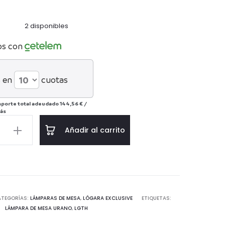
2 disponibles
os con
 en
cuotas
mporte total adeudado
144,56 €
/
ás
a
Añadir al carrito
d
ATEGORÍAS:
LÁMPARAS DE MESA
,
LÓGARA EXCLUSIVE
ETIQUETAS:
LÁMPARA DE MESA URANO
,
LGTH