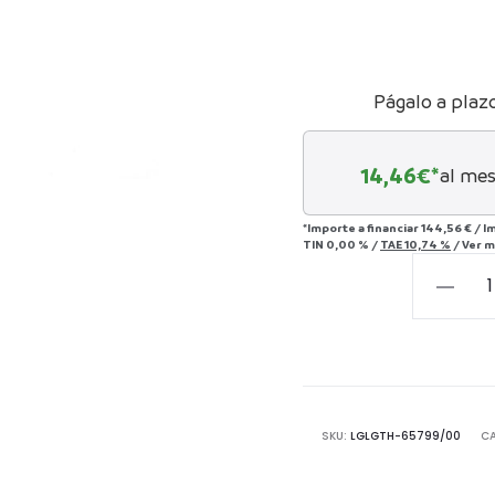
Págalo a plaz
14,46
€*
al mes
*Importe a financiar
144,56 €
/
I
TIN
0,00 %
/
TAE
10,74 %
/
Ver m
Lámpar
de
mesa
Urano
cantida
SKU:
LGLGTH-65799/00
C