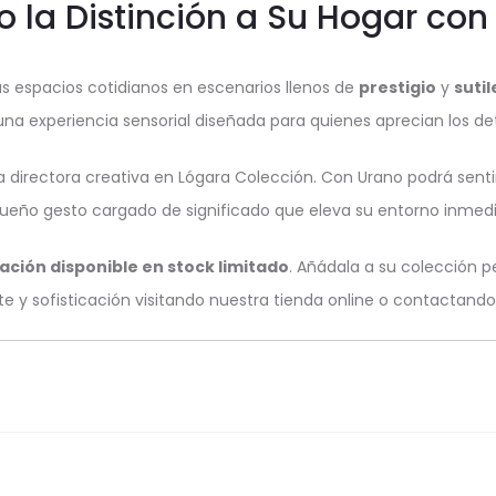
o la Distinción a Su Hogar co
us espacios cotidianos en escenarios llenos de
prestigio
y
sutil
 una experiencia sensorial diseñada para quienes aprecian los det
 directora creativa en Lógara Colección. Con Urano podrá senti
ueño gesto cargado de significado que eleva su entorno inmedi
ción disponible en stock limitado
. Añádala a su colección p
te y sofisticación visitando nuestra tienda online o contactand