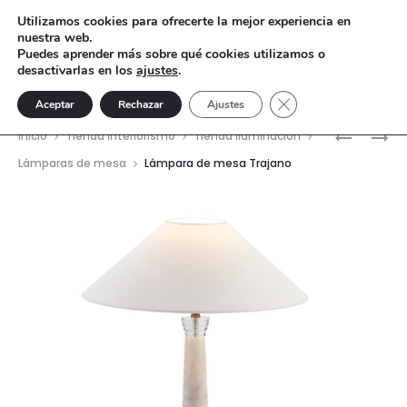
Utilizamos cookies para ofrecerte la mejor experiencia en
nuestra web.
Puedes aprender más sobre qué cookies utilizamos o
desactivarlas en los
ajustes
.
Cerrar el banner de 
Aceptar
Rechazar
Ajustes
Nave
LÁMPARA
LÁMPARA
Inicio
Tienda interiorismo
Tienda Iluminación
DE
DE
del
Lámparas de mesa
Lámpara de mesa Trajano
MESA
COLGAR
prod
URANO
JEDRIKA