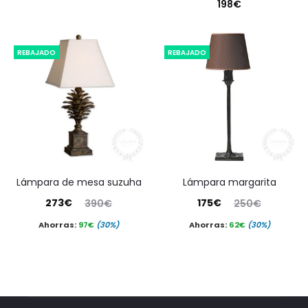
198
€
REBAJADO
REBAJADO
lámpara de mesa suzuha
lámpara margarita
El
El
El
El
273
€
175
€
390
€
250
€
precio
precio
precio
precio
Ahorras:
97
€
(30%)
Ahorras:
62
€
(30%)
actual
original
actual
original
es:
era:
es:
era:
273€.
390€.
175€.
250€.