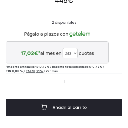
448
€
2 disponibles
Págalo a plazos con
17,02
€*
al mes en
cuotas
*Importe a financiar
510,72 €
/
Importe total adeudado
510,72 €
/
TIN
0,00 %
/
TAE
10,91 %
/
Ver más
Lámpara
de
mesa
Trajano
Añadir al carrito
cantidad