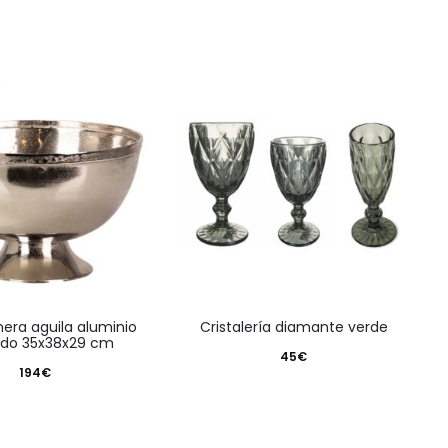
cristalería diamante verde
ado 35x38x29 cm
45
€
194
€