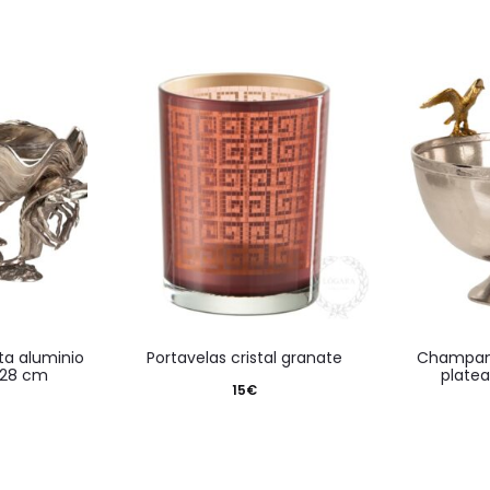
portavelas cristal granate
champanera aguila aluminio
x28 cm
plate
15
€