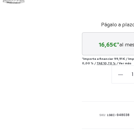
Págalo a plaz
16,65
€*
al mes
*Importe a financiar
99,91 €
/
Imp
0,00 %
/
TAE
10,70 %
/
Ver más
SET
7
PIEZAS
WHISKY
CRISTAL
700
SKU:
LGEC-948038
ML
cantida