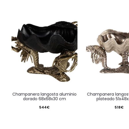
champanera langosta aluminio
champanera langosta aluminio
dorado 68x68x30 cm
plateado 51x48
544
€
518
€