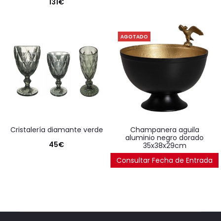
131
€
AGOTADO
cristalería diamante verde
champanera aguila
aluminio negro dorado
45
€
35x38x29cm
Consultar Fecha de Entrada
227
€