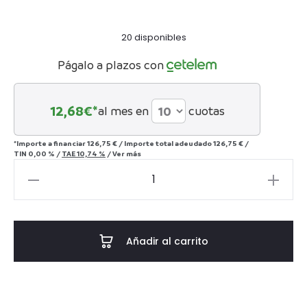
20 disponibles
Págalo a plazos con
12,68
€*
al mes en
cuotas
*Importe a financiar
126,75 €
/
Importe total adeudado
126,75 €
/
TIN
0,00 %
/
TAE
10,74 %
/
Ver más
SET
7
PIEZAS
WHISKY
Añadir al carrito
CRISTAL
700
ML