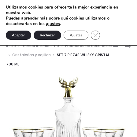
Utilizamos cookies para ofrecerte la mejor experiencia en
nuestra web.
Puedes aprender más sobre qué cookies utilizamos o
desactivarlas en los
ajustes
.
Cerrar el banner de 
Aceptar
Rechazar
Ajustes
Nave
SET
SET
Inicio
Tienda interiorismo
Productos de decoración
7
7
del
Cristalerías y vajillas
SET 7 PIEZAS WHISKY CRISTAL
PIEZAS
PIEZAS
700 ML
prod
WHISKY
WHISKY
CRISTAL
CRISTAL
700
700
ML
ML