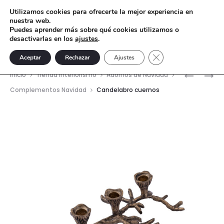
Utilizamos cookies para ofrecerte la mejor experiencia en
nuestra web.
Puedes aprender más sobre qué cookies utilizamos o
desactivarlas en los
ajustes
.
Cerrar el banner de 
Aceptar
Rechazar
Ajustes
Nave
CANDELA
CENTRO
Inicio
Tienda interiorismo
Adornos de Navidad
FLOR
PARA
del
Complementos Navidad
Candelabro cuernos
MERLIN
TARTAS
prod
SELENE