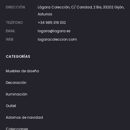
DIRECCIÓN
Lógara Colección, C/ Caridad, 2 Bis, 33202 Gijón,
Asturias
TELÉFONO
+34 985 319 332
EMAIL
logara@logara.es
WEB
logaracoleccion.com
CATEGORÍAS
Muebles de diseño
Decoración
Iluminación
Outlet
Adornos de navidad
Colecciones