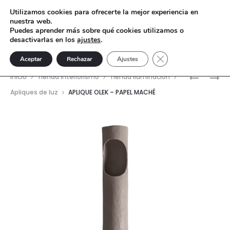
Utilizamos cookies para ofrecerte la mejor experiencia en
nuestra web.
Puedes aprender más sobre qué cookies utilizamos o
desactivarlas en los
ajustes
.
Cerrar el banner de 
Aceptar
Rechazar
Ajustes
Nave
APLIQUE
LÁMPARA
Inicio
Tienda interiorismo
Tienda Iluminación
LUDWIK
DE
del
Apliques de luz
APLIQUE OLEK – PAPEL MACHÉ
–
COLGAR
prod
PAPEL
LESLAW
MACHÉ
–
PAPEL
MACHÉ