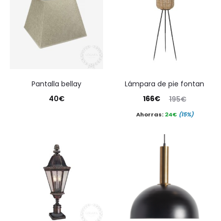
pantalla bellay
lámpara de pie fontan
El
El
40
€
166
€
195
€
precio
precio
Ahorras:
24
€
(15%)
actual
original
es:
era:
166€.
195€.