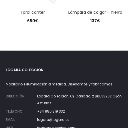
farol canter
lámpara de colgar – hierro
650
€
137
€
LÓGARA COLECCIÓN
Mobiliario e iluminación a medida. Diseñamos y fabricamos
DIRECCIÓN
Lógara Colección, C/ Caridad, 2 Bis, 33202 Gijón,
Asturias
TELÉFONO
+34 985 319 332
EMAIL
logara@logara.es
WEB
logaracoleccion.com