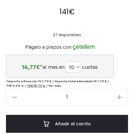
141
€
27 disponibles
Págalo a plazos con
14,77
€*
al mes en
cuotas
*Importe a financiar
147,70 €
/
Importe total adeudado
147,70 €
/
TIN
0,00 %
/
TAE
10,73 %
/
Ver más
APLIQUE
OLEK
-
PAPEL
Añadir al carrito
MACHÉ