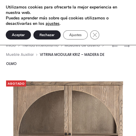
Utilizamos cookies para ofrecerte la mejor experiencia en
nuestra web.
Puedes aprender más sobre qué cookies utilizamos o
desactivarlas en los
ajustes
.
Cerrar el banner de 
Aceptar
Rechazar
Ajustes
Nave
MESA
MESA
Inicio
Tienda interiorismo
Muebles de diseño
AUXILIAR
AUXILIAR
del
Mueble Auxiliar
VITRINA MODULAR KRIZ – MADERA DE
SWALME
ZOBUE
OLMO
prod
–
–
MÁRMOL
MADERA
SUAR
AGOTADO