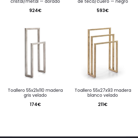
cristal/metal — dorado
de teca/cuero — negro
924
€
593
€
toallero 55x21x110 madera
toallero 55x27x93 madera
gris velado
blanco velado
174
€
211
€