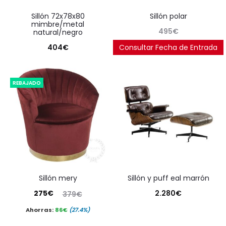
sillón 72x78x80
sillón polar
mimbre/metal
495
€
natural/negro
404
€
Consultar Fecha de Entrada
REBAJADO
sillón mery
sillón y puff eal marrón
El
El
275
€
2.280
€
379
€
precio
precio
Ahorras:
86
€
(27.4%)
actual
original