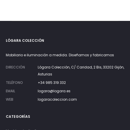
es:
era:
275€.
379€.
LÓGARA COLECCIÓN
Mobiliario e iluminación a medida. Diseñamos y fabricamos
DIRECCIÓN
Lógara Colección, C/ Caridad, 2 Bis, 33202 Gijón,
Asturias
TELÉFONO
+34 985 319 332
EMAIL
logara@logara.es
WEB
logaracoleccion.com
CATEGORÍAS