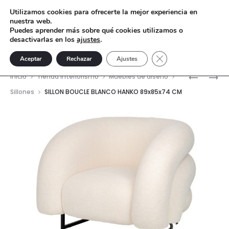
Utilizamos cookies para ofrecerte la mejor experiencia en
nuestra web.
Puedes aprender más sobre qué cookies utilizamos o
desactivarlas en los
ajustes
.
Cerrar el banner de 
Aceptar
Rechazar
Ajustes
Nave
BUTACA
SILLON
Inicio
Tienda interiorismo
Muebles de diseño
BOUCLE
TELA
del
Sillones
SILLON BOUCLE BLANCO HANKO 89x85x74 CM
BLANCO
GRIS
prod
KIRKENES
HANKO
69X72X7
89X85X7
CM
CM