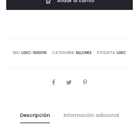
Añadir al carrito
89x85x74
CM
cantidad
SKU:
LGEC-930019
CATEGORÍA:
SILLONES
ETIQUETA:
LGEC
COMPARTIR
Descripción
Información adicional