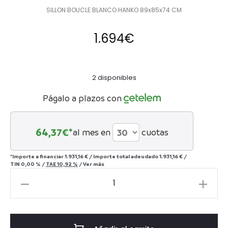
SILLON BOUCLE BLANCO HANKO 89x85x74 CM
1.694
€
2 disponibles
Págalo a plazos con
64,37
€*
al mes en
cuotas
*Importe a financiar
1.931,16 €
/
Importe total adeudado
1.931,16 €
/
TIN
0,00 %
/
TAE
10,92 %
/
Ver más
SILLON
BOUCLE
BLANCO
HANKO