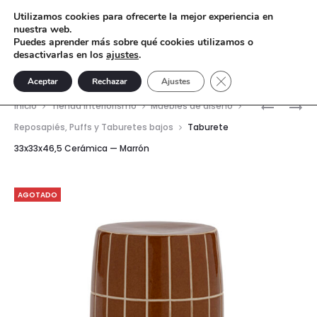
Utilizamos cookies para ofrecerte la mejor experiencia en
nuestra web.
Puedes aprender más sobre qué cookies utilizamos o
desactivarlas en los
ajustes
.
Cerrar el banner de 
Aceptar
Rechazar
Ajustes
Nave
TABURET
TABURET
Inicio
Tienda interiorismo
Muebles de diseño
40,5×40,
33X33X46
del
Reposapiés, Puffs y Taburetes bajos
Taburete
CERÁMIC
CERÁMIC
33x33x46,5 Cerámica — Marrón
prod
—
—
MARRÓN
AZUL
CLARO
AGOTADO
BRILLO