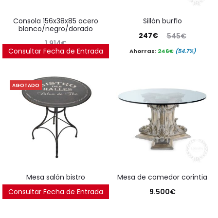
consola 156x38x85 acero
sillón burflo
blanco/negro/dorado
El
El
247
€
545
€
1.914
€
precio
precio
Consultar Fecha de Entrada
Ahorras:
246
€
(54.7%)
actual
original
es:
era:
AGOTADO
247€.
545€.
mesa salón bistro
mesa de comedor corintia
Consultar Fecha de Entrada
250
€
9.500
€