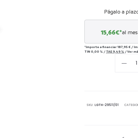
Págalo a plaz
15,66
€*
al mes
*Importe a financiar
187,95 €
/
Im
TIN
0,00 %
/
TAE
9,49 %
/
Ver m
Taburet
33x33x4
Cerámi
-
-
Blanco
SKU:
LGTH-29511/01
CATEGO
cantida