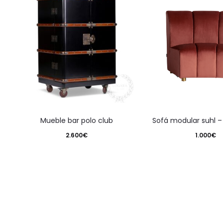
mueble bar polo club
sofá modular suhl –
2.600
€
1.000
€