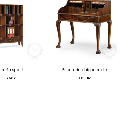
librería spot 1
escritorio chippendale
1.750
€
1.050
€