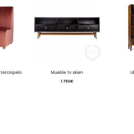
 terciopelo
mueble tv skien
1.750
€