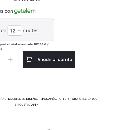
os con
 en
cuotas
porte total adeudado
187,95 €
/
ás
e
Añadir al carrito
4
ca
RÍAS:
MUEBLES DE DISEÑO
,
REPOSAPIÉS, PUFFS Y TABURETES BAJOS
ETIQUETA:
LGTH
d