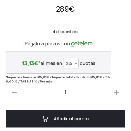
289
€
4 disponibles
Págalo a plazos con
13,13
€*
al mes en
cuotas
*Importe a financiar
315,01 €
/
Importe total adeudado
315,01 €
/
TIN
0,00 %
/
TAE
8,75 %
/
Ver más
PUFF
KOTO
-
LANA
Añadir al carrito
cantidad