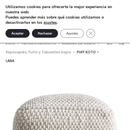
Utilizamos cookies para ofrecerte la mejor experiencia en
nuestra web.
Puedes aprender más sobre qué cookies utilizamos o
desactivarlas en los
ajustes
.
Cerrar el banner de 
Aceptar
Rechazar
Ajustes
Nave
CAMA
MESA
Inicio
Tienda interiorismo
Muebles de diseño
AUNAC
DE
del
Reposapiés, Puffs y Taburetes bajos
PUFF KOTO –
–
CENTRO
LANA
prod
POLIÉSTE
104X68X
METAL
—
LATON
ENEGREC