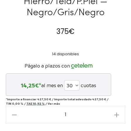
Hierro/Tela/P.Piel —
Negro/Gris/Negro
375
€
14 disponibles
Págalo a plazos con
14,25
€*
al mes en
cuotas
*Importe a financiar
427,50 €
/
Importe total adeudado
427,50 €
/
TIN
0,00 %
/
TAE
10,92 %
/
Ver más
Puff
60x60x41
Hierro/Tela/P.Piel