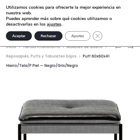
Utilizamos cookies para ofrecerte la mejor experiencia en
nuestra web.
Puedes aprender más sobre qué cookies utilizamos o
desactivarlas en los
ajustes
.
Cerrar el banner de 
Aceptar
Rechazar
Ajustes
Nave
SILLA
SILLÓN
Inicio
Tienda interiorismo
Muebles de diseño
BRILLON
LUBAN
del
Reposapiés, Puffs y Taburetes bajos
Puff 60x60x41
–
–
Hierro/Tela/P.Piel — Negro/Gris/Negro
prod
TERCIOP
MADERA
DE
TEKA