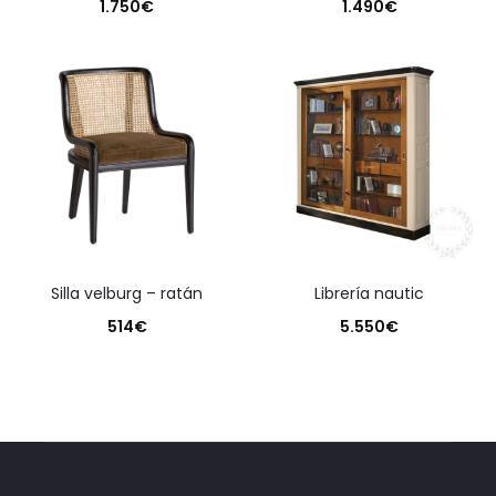
1.750
€
1.490
€
silla velburg – ratán
librería nautic
514
€
5.550
€