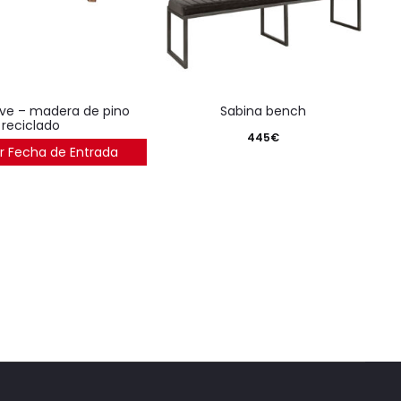
sabina bench
reciclado
445
€
r Fecha de Entrada
442
€