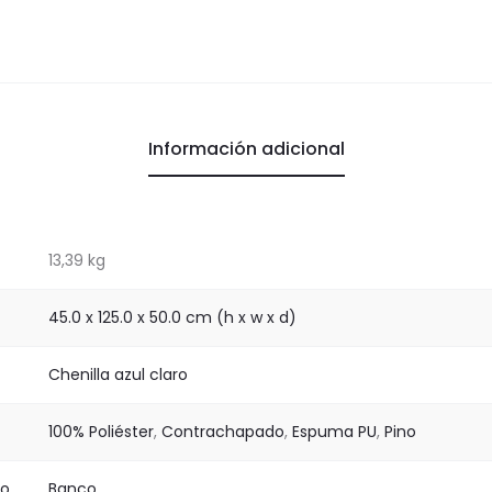
Información adicional
13,39 kg
45.0 x 125.0 x 50.0 cm (h x w x d)
Chenilla azul claro
100% Poliéster
,
Contrachapado
,
Espuma PU
,
Pino
to
Banco