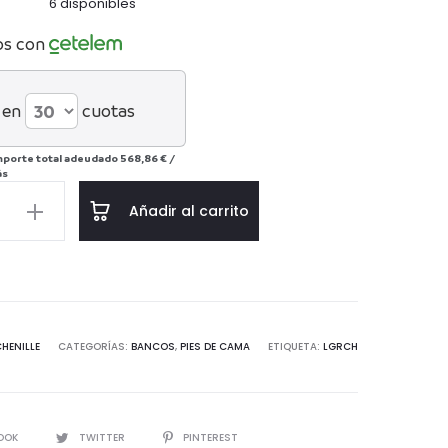
6 disponibles
os con
 en
cuotas
mporte total adeudado
568,86 €
/
ás
Añadir al carrito
d
HENILLE
CATEGORÍAS:
BANCOS
,
PIES DE CAMA
ETIQUETA:
LGRCH
IR
OOK
TWITTER
PINTEREST