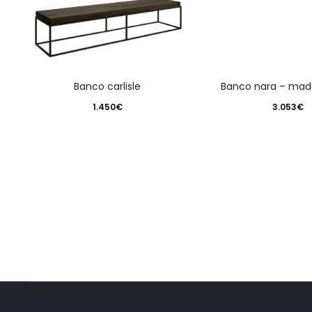
banco carlisle
banco nara – mad
1.450
€
3.053
€