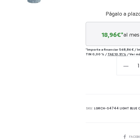
Págalo a plaz
18,96
€*
al mes
*Importe a financiar
568,86 €
/
I
TIN
0,00 %
/
TAE
10,91 %
/
Ver m
Banco
Holly
Light
Blue
Chenille
cantida
SKU:
LGRCH-S4744 LIGHT BLUE C
COMPART
FACEB