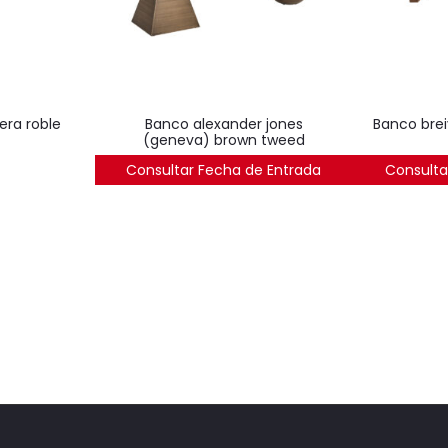
era roble
banco alexander jones
banco breive – madera de pino
(geneva) brown tweed
Consultar Fecha de Entrada
Consulta
1.045
€